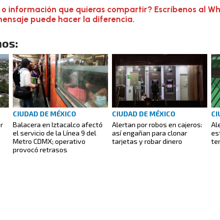
 o información que quieras compartir? Escríbenos al W
mensaje puede hacer la diferencia.
os:
CIUDAD DE MÉXICO
CIUDAD DE MÉXICO
CI
r
Balacera en Iztacalco afectó
Alertan por robos en cajeros:
Al
el servicio de la Línea 9 del
así engañan para clonar
es
Metro CDMX; operativo
tarjetas y robar dinero
te
provocó retrasos