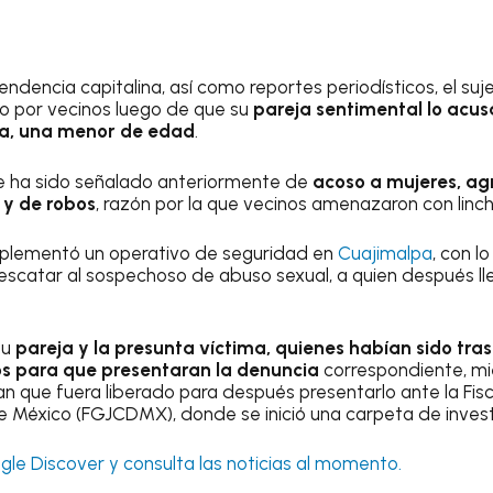
ndencia capitalina, así como reportes periodísticos, el su
ido por vecinos luego de que su
pareja sentimental lo acu
ja, una menor de edad
.
e ha sido señalado anteriormente de
acoso a mujeres, agr
y de robos
, razón por la que vecinos amenazaron con linch
mplementó un operativo de seguridad en
Cuajimalpa
, con lo
escatar al sospechoso de abuso sexual, a quien después lle
su
pareja y la presunta víctima, quienes habían sido tr
nos para que presentaran la denuncia
correspondiente, mie
n que fuera liberado para después presentarlo ante la Fisc
de México (FGJCDMX), donde se inició una carpeta de invest
le Discover y consulta las noticias al momento.