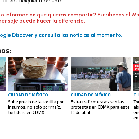
rrir en cualquier momento.
 o información que quieras compartir? Escríbenos al W
mensaje puede hacer la diferencia.
gle Discover y consulta las noticias al momento.
os:
CIUDAD DE MÉXICO
CIUDAD DE MÉXICO
CI
Sube precio de la tortilla por
Evita tráfico; estas son las
To
insumos, no solo por maíz:
protestas en CDMX para este
ab
tortillero en CDMX
15 de abril
en
en