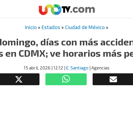
Inicio
»
Estados
»
Ciudad de México
»
domingo, días con más acciden
 en CDMX; ve horarios más p
15 abril, 2026
| 12:12
|
E. Santiago
| Agencias