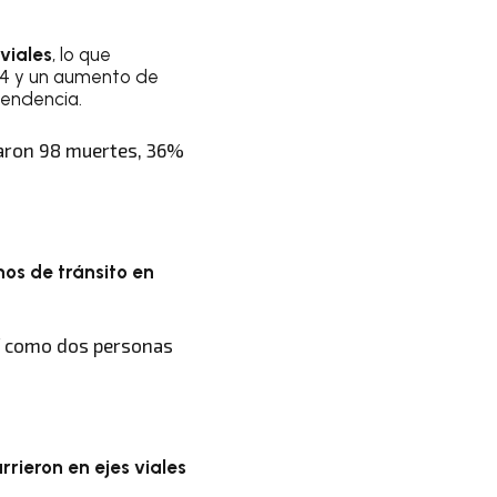
viales
, lo que
24 y un aumento de
pendencia.
traron 98 muertes, 36%
hos de tránsito en
í como dos personas
rrieron en ejes viales