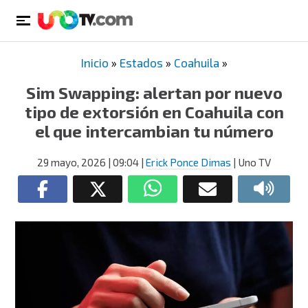
Inicio
»
Estados
»
Coahuila
»
Sim Swapping: alertan por nuevo
tipo de extorsión en Coahuila con
el que intercambian tu número
29 mayo, 2026
| 09:04
|
Erick Ponce Dimas
| Uno TV