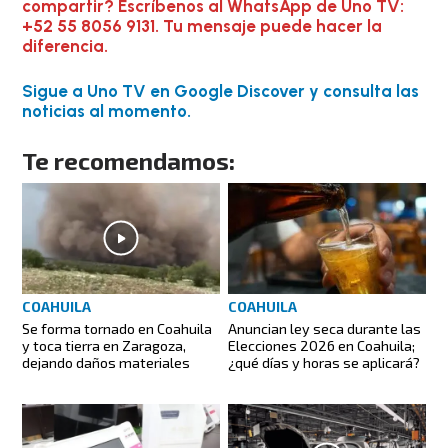
compartir? Escríbenos al WhatsApp de Uno TV:
+52 55 8056 9131. Tu mensaje puede hacer la
diferencia.
Sigue a Uno TV en Google Discover y consulta las
noticias al momento.
Te recomendamos:
COAHUILA
COAHUILA
Se forma tornado en Coahuila
Anuncian ley seca durante las
y toca tierra en Zaragoza,
Elecciones 2026 en Coahuila;
dejando daños materiales
¿qué días y horas se aplicará?