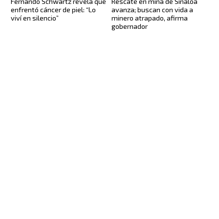
Fernando Schwartz revela que
Rescate en mina de Sinaloa
enfrentó cáncer de piel: “Lo
avanza; buscan con vida a
viví en silencio”
minero atrapado, afirma
gobernador