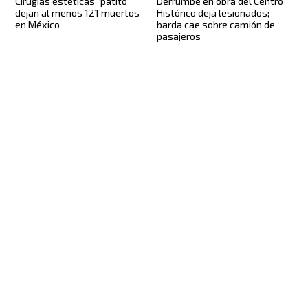
Derrumbe en obra del Centro
Cirugías estéticas “patito”
Histórico deja lesionados;
dejan al menos 121 muertos
barda cae sobre camión de
en México
pasajeros