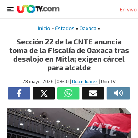
En vivo
Inicio
»
Estados
»
Oaxaca
»
Sección 22 de la CNTE anuncia
toma de la Fiscalía de Oaxaca tras
desalojo en Mitla; exigen cárcel
para alcalde
28 mayo, 2026
| 08:40
|
Dulce Juárez
| Uno TV