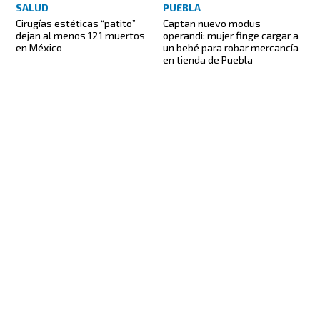
PUEBLA
SALUD
Captan nuevo modus
Cirugías estéticas “patito”
operandi: mujer finge cargar a
dejan al menos 121 muertos
un bebé para robar mercancía
en México
en tienda de Puebla