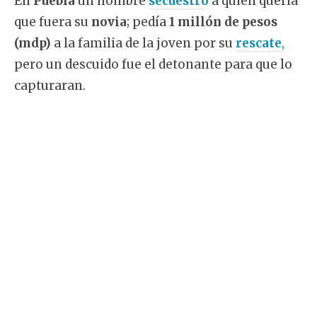
En
Puebla
un hombre
secuestró
a quien quería
que fuera su
novia
; pedía
1 millón de pesos
(mdp)
a la familia de la joven por su
rescate
,
pero un descuido fue el detonante para que lo
capturaran.