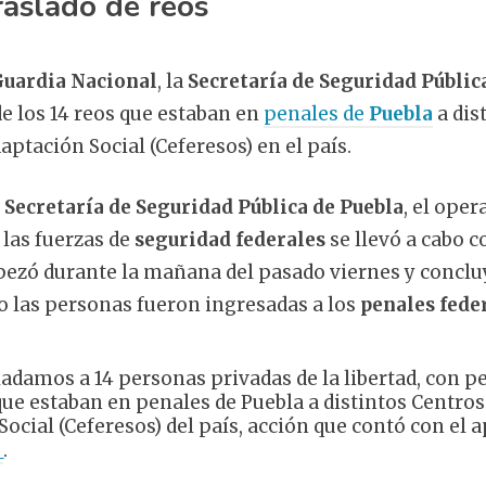
traslado de reos
Guardia Nacional
, la
Secretaría de Seguridad Públic
de los 14 reos que estaban en
penales de
Puebla
a dis
aptación Social (Ceferesos) en el país.
a
Secretaría de Seguridad Pública de Puebla
, el oper
las fuerzas de
seguridad federales
se llevó a cabo c
zó durante la mañana del pasado viernes y concluy
 las personas fueron ingresadas a los
penales fede
ladamos a 14 personas privadas de la libertad, con per
que estaban en penales de Puebla a distintos Centros
ocial (Ceferesos) del país, acción que contó con el a
_
.