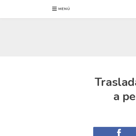
MENÚ
Ir
al
contenido
Traslad
a pe