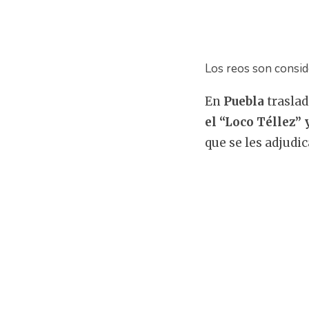
Los reos son consid
En
Puebla
trasla
el “Loco Téllez” 
que se les adjudi