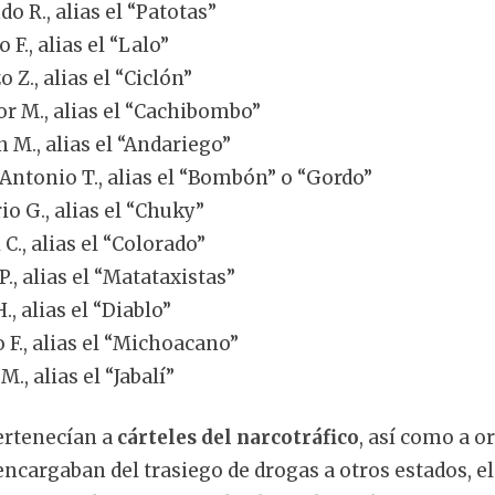
o R., alias el “Patotas”
 F., alias el “Lalo”
 Z., alias el “Ciclón”
or M., alias el “Cachibombo”
 M., alias el “Andariego”
Antonio T., alias el “Bombón” o “Gordo”
o G., alias el “Chuky”
C., alias el “Colorado”
., alias el “Matataxistas”
., alias el “Diablo”
 F., alias el “Michoacano”
M., alias el “Jabalí”
ertenecían a
cárteles del narcotráfico
, así como a 
 encargaban del trasiego de drogas a otros estados, e