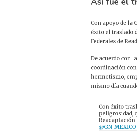
Así fue el 
Con apoyo de
la 
éxito el traslado 
Federales de Read
De acuerdo con l
coordinación con 
hermetismo, empe
mismo día cuando
Con éxito tras
peligrosidad, 
Readaptación S
@GN_MEXICO