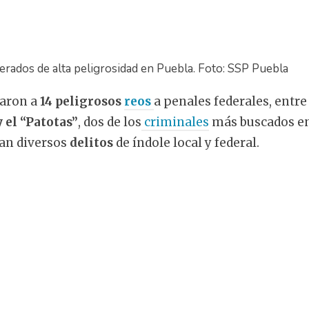
erados de alta peligrosidad en Puebla. Foto: SSP Puebla
daron a
14 peligrosos
reos
a penales federales, entre
y el “Patotas”
, dos de los
criminales
más buscados en 
can diversos
delitos
de índole local y federal.