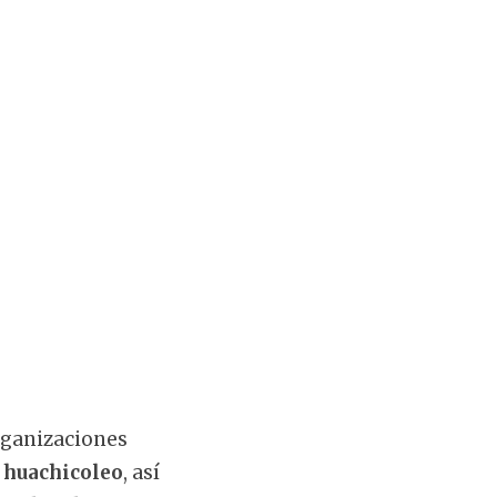
organizaciones
l
huachicoleo
, así