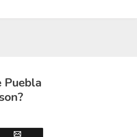
e Puebla
 son?