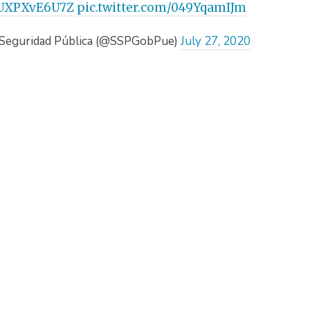
o/UXPXvE6U7Z
pic.twitter.com/049YqamIJm
e Seguridad Pública (@SSPGobPue)
July 27, 2020