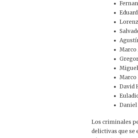
Fernand
Eduardo
Lorenzo
Salvad
Agustín
Marco 
Gregori
Miguel 
Marco P
David H
Euladio
Daniel 
Los criminales p
delictivas que se