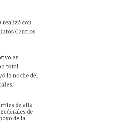
a
realizó con
tintos Centros
ativo en
on total
ó la noche del
rales
.
files de alta
 Federales de
poyo de la