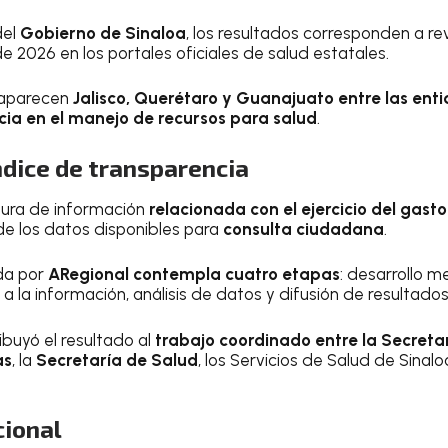
del
Gobierno de Sinaloa
, los resultados corresponden a re
 2026 en los portales oficiales de salud estatales.
 aparecen
Jalisco, Querétaro y Guanajuato entre las ent
cia en el manejo de recursos para salud
.
ndice de transparencia
tura de información
relacionada con el ejercicio del gast
de los datos disponibles para
consulta ciudadana
.
da por
ARegional contempla cuatro etapas
: desarrollo m
 a la información, análisis de datos y difusión de resultados
ibuyó el resultado al
trabajo coordinado entre la Secreta
as
, la
Secretaría de Salud
, los Servicios de Salud de Sinalo
cional