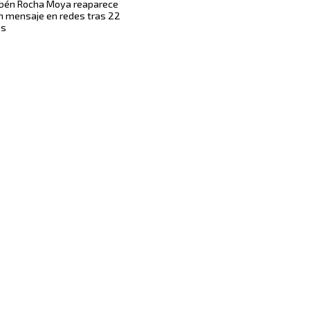
bén Rocha Moya reaparece
n mensaje en redes tras 22
as