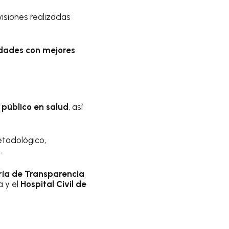
visiones realizadas
idades con mejores
o público en salud
, así
etodológico,
.
ría de Transparencia
a y el
Hospital Civil de