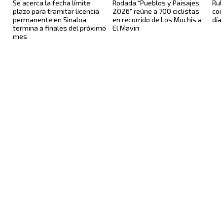
Se acerca la fecha límite:
Rodada “Pueblos y Paisajes
Ru
plazo para tramitar licencia
2026” reúne a 700 ciclistas
co
permanente en Sinaloa
en recorrido de Los Mochis a
dí
termina a finales del próximo
El Maviri
mes