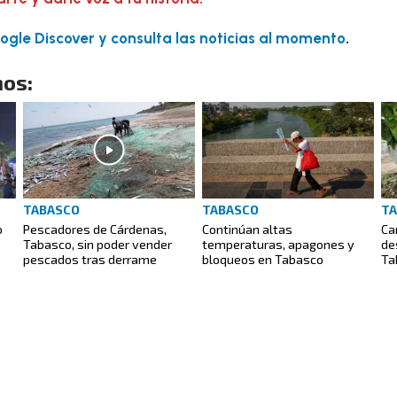
gle Discover y consulta las noticias al momento
.
os:
TABASCO
TABASCO
T
o
Pescadores de Cárdenas,
Continúan altas
Ca
Tabasco, sin poder vender
temperaturas, apagones y
de
pescados tras derrame
bloqueos en Tabasco
Ta