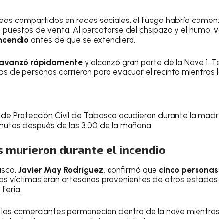
deos compartidos en redes sociales, el fuego habría come
s puestos de venta. Al percatarse del chsipazo y el humo, 
ncendio
antes de que se extendiera.
o avanzó rápidamente
y alcanzó gran parte de la Nave 1. T
 de personas corrieron para evacuar el recinto mientras l
 de Protección Civil de Tabasco acudieron durante la mad
nutos después de las 3:00 de la mañana.
 murieron durante el incendio
asco,
Javier May Rodríguez, c
onfirmó que
cinco personas
 las víctimas eran artesanos provenientes de otros estados
feria.
, los comerciantes permanecían dentro de la nave mientra