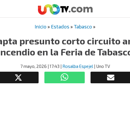
Inicio
»
Estados
»
Tabasco
»
apta presunto corto circuito a
incendio en la Feria de Tabasc
7 mayo, 2026
| 17:43
|
Rosalba Espejel
| Uno TV