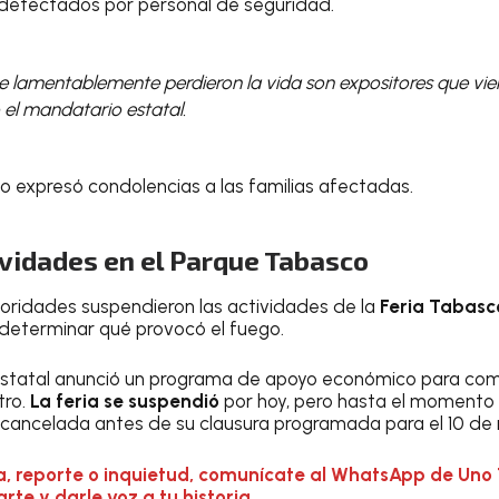
 detectados por personal de seguridad.
e lamentablemente perdieron la vida son expositores que vie
 el mandatario estatal.
 expresó condolencias a las familias afectadas.
vidades en el Parque Tabasco
utoridades suspendieron las actividades de la
Feria Tabasc
a determinar qué provocó el fuego.
statal anunció un programa de apoyo económico para com
tro.
La feria se suspendió
por hoy, pero hasta el momento n
á cancelada antes de su clausura programada para el 10 de
a, reporte o inquietud, comunícate al WhatsApp de Uno 
te y darle voz a tu historia.