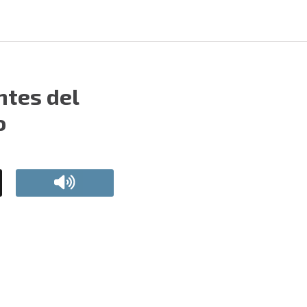
ntes del
o