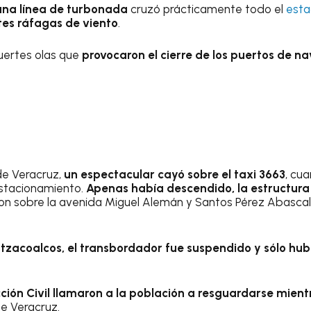
una línea de turbonada
cruzó prácticamente todo el
est
rtes ráfagas de viento
.
uertes olas que
provocaron el cierre de los puertos de n
de Veracruz,
un espectacular cayó sobre el taxi 3663
, cu
estacionamiento.
Apenas había descendido, la estructura
ron sobre la avenida Miguel Alemán y Santos Pérez Abascal,
tzacoalcos, el transbordador fue suspendido y sólo hub
ción Civil llamaron a la población a resguardarse mientr
de Veracruz.