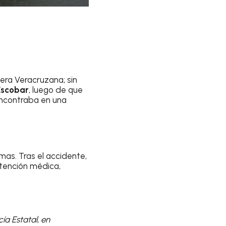
iera Veracruzana; sin
Escobar
, luego de que
encontraba en una
mas. Tras el accidente,
atención médica,
ía Estatal, en