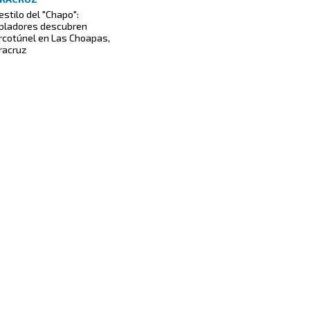
estilo del "Chapo":
bladores descubren
rcotúnel en Las Choapas,
racruz