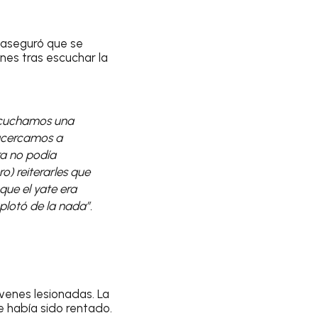
 aseguró que se
nes tras escuchar la
escuchamos una
 acercamos a
tra no podía
o) reiterarles que
que el yate era
plotó de la nada”.
óvenes lesionadas. La
e había sido rentado.