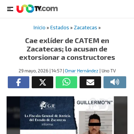
Inicio
»
Estados
»
Zacatecas
»
Cae exlíder de CATEM en
Zacatecas; lo acusan de
extorsionar a constructores
29 mayo, 2026
| 14:57
|
Omar Hernández
| Uno TV