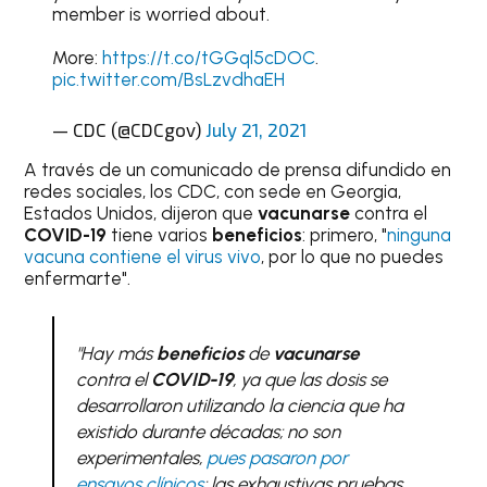
member is worried about.
More:
https://t.co/tGGql5cDOC
.
pic.twitter.com/BsLzvdhaEH
— CDC (@CDCgov)
July 21, 2021
A través de un comunicado de prensa difundido en
redes sociales, los CDC, con sede en Georgia,
Estados Unidos, dijeron que
vacunarse
contra el
COVID-19
tiene varios
beneficios
: primero, "
ninguna
vacuna contiene el virus vivo
, por lo que no puedes
enfermarte".
"Hay más
beneficios
de
vacunarse
contra el
COVID-19
, ya que las dosis se
desarrollaron utilizando la ciencia que ha
existido durante décadas; no son
experimentales,
pues pasaron por
ensayos clínicos
; las exhaustivas pruebas