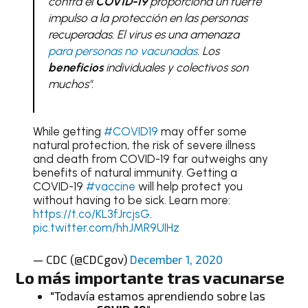
contra el
COVID-19
proporciona un fuerte
impulso a la protección en las personas
recuperadas. El virus es una amenaza
para personas no vacunadas
. Los
beneficios
individuales y colectivos son
muchos"
.
While getting
#COVID19
may offer some
natural protection, the risk of severe illness
and death from COVID-19 far outweighs any
benefits of natural immunity. Getting a
COVID-19
#vaccine
will help protect you
without having to be sick. Learn more:
https://t.co/KL3fJrcjsG
.
pic.twitter.com/hhJMR9UIHz
— CDC (@CDCgov)
December 1, 2020
Lo más importante tras
vacunarse
"Todavía estamos aprendiendo sobre las