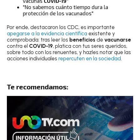
vacunas
COVID-19
"
"No sabemos cuánto tiempo dura la
protección de los vacunados"
Por ende, destacaron los CDC, es importante
apegarse a la evidencia científica
existente y
comprobada: tras leer los
beneficios
de
vacunarse
contra el
COVID-19
, platica con tus seres queridos,
sobre todo con los renuentes, y hazles notar que las
acciones individuales
repercuten en la sociedad
.
Te recomendamos: