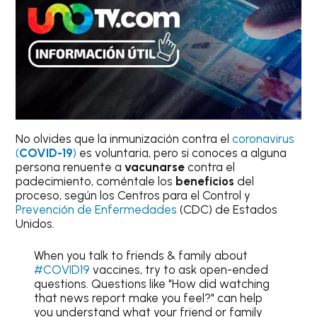
No olvides que la inmunización contra el
coronavirus
(
COVID-19
)
es voluntaria, pero si conoces a alguna
persona renuente a
vacunarse
contra el
padecimiento, coméntale los
beneficios
del
proceso, según los Centros para el Control y
Prevención de Enfermedades
(CDC) de Estados
Unidos.
When you talk to friends & family about
#COVID19
vaccines, try to ask open-ended
questions. Questions like "How did watching
that news report make you feel?" can help
you understand what your friend or family