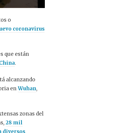
tos o
uevo coronavirus
es que están
China
.
tá alcanzando
oria en
Wuhan
,
xtensas zonas del
as,
28 mil
n diversos