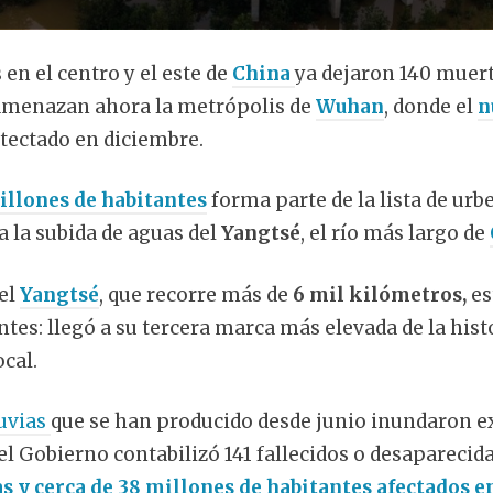
en el centro y el este de
China
ya dejaron 140 muer
amenazan ahora la metrópolis de
Wuhan
, donde el
n
tectado en diciembre.
millones de habitantes
forma parte de la lista de urb
a la subida de aguas del
Yangtsé
, el río más largo de
del
Yangtsé
, que recorre más de
6 mil kilómetros,
es
tes: llegó a su tercera marca más elevada de la hist
ocal.
luvias
que se han producido desde junio inundaron e
 el Gobierno contabilizó 141 fallecidos o desaparecid
s y cerca de 38 millones de habitantes afectados e