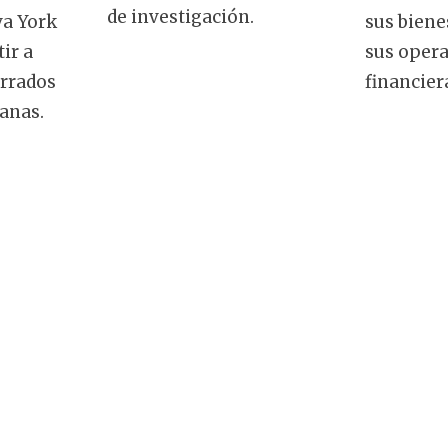
de investigación.
va York
sus biene
ir a
sus oper
errados
financier
anas.