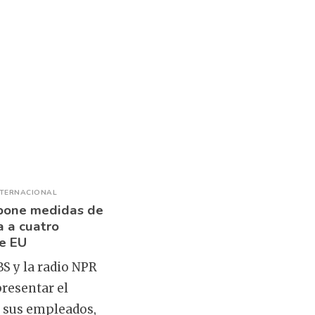
NTERNACIONAL
pone medidas de
a a cuatro
e EU
BS y la radio NPR
resentar el
e sus empleados,