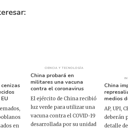
teresar:
CIENCIA Y TECNOLOGÍA
China probará en
I
militares una vacuna
 cenizas
China im
contra el coronavirus
ecidos
represali
 EU
medios d
El ejército de China recibió
luz verde para utilizar una
remados,
AP, UPI, C
vacuna contra el COVID-19
 poblanos
deberán p
desarrollada por su unidad
ados en
detalle d