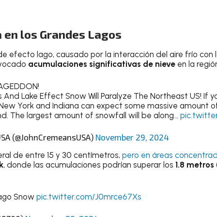
 en los Grandes Lagos
 efecto lago, causado por la interacción del aire frío con 
ovocado
acumulaciones significativas de nieve
en la regi
AGEDDON!
 And Lake Effect Snow Will Paralyze The Northeast US! If you
, New York and Indiana can expect some massive amount o
. The largest amount of snowfall will be along…
pic.twitt
USA (@JohnCremeansUSA)
November 29, 2024
ral de entre 15 y 30 centímetros,
pero en áreas concentrad
k
, donde las acumulaciones podrían superar los
1.8 metros
cago Snow
pic.twitter.com/J0mrce67Xs