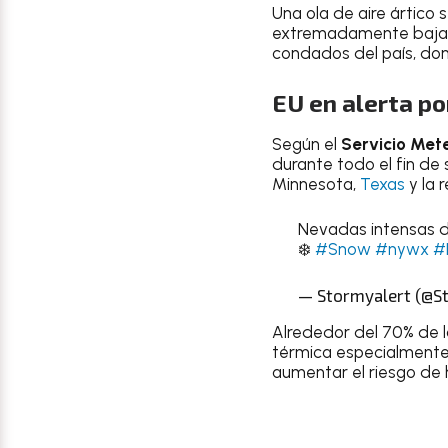
Una ola de aire ártico
extremadamente bajas 
condados del país, do
EU en alerta p
Según el
Servicio Met
durante todo el fin d
Minnesota,
Texas
y la 
Nevadas intensas de
❄️
#Snow
#nywx
#
— Stormyalert (@S
Alrededor del 70% de l
térmica especialmente 
aumentar el riesgo de 