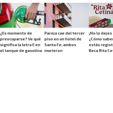
¿Es momento de
Pareja cae del tercer
¡No lo dejes
preocuparse? Ve qué
piso en un hotel de
¿Cómo saber
significa la letra E en
Santa Fe; ambos
estás regist
el tanque de gasolina
murieron
Beca Rita Ce