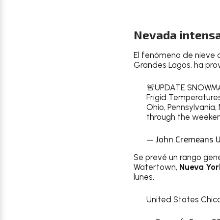
Nevada intensa
El fenómeno de nieve de
Grandes Lagos, ha pr
🚨UPDATE SNOWM
Frigid Temperatures
Ohio, Pennsylvania
through the weekend
— John Cremeans 
Se prevé un rango gene
Watertown,
Nueva Yor
lunes.
United States Chi