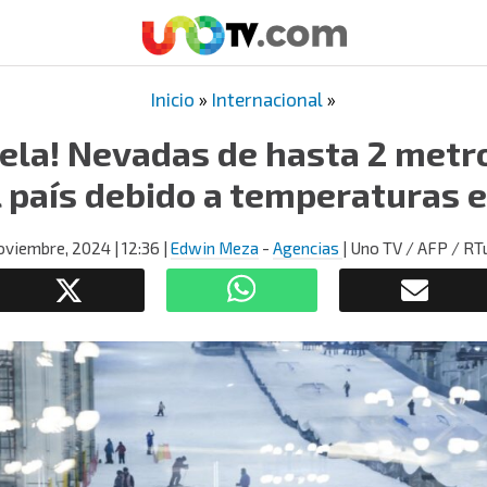
Inicio
»
Internacional
»
gela! Nevadas de hasta 2 metr
l país debido a temperaturas
oviembre, 2024
| 12:36
|
Edwin Meza
-
Agencias
| Uno TV / AFP / RT