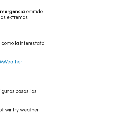
emergencia
emitido
das extremas.
como la Interestatal
MWeather
lgunos casos, las
of wintry weather.