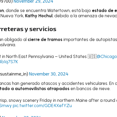
99700)
November 29, 2024
on
, donde se encuentra Watertown, está bajo
estado de 
 Nueva York,
Kathy Hochul
, debido a la amenaza de neva
reteras y servicios
an obligado al
cierre de tramos
importantes de autopistas 
ilvania.
t in North East Pennsylvania – United States 🇺🇸
@Chicago
W4b1q7S7K
@sustainme_in)
November 30, 2024
lancas han generado atascos y accidentes vehiculares. En a
tado a automovilistas atrapados
en bancos de nieve.
isp, snowy scenery Friday in northern Maine after a round 
lKSmwy
pic.twitter.com/GDE4XefYZu