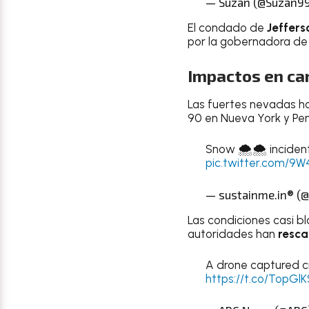
— Suzan (@Suzan9
El condado de
Jeffers
por la gobernadora de
Impactos en car
Las fuertes nevadas h
90 en Nueva York y Pens
Snow 🌨️🌨️ inciden
pic.twitter.com/9
— sustainme.in®️ (
Las condiciones casi b
autoridades han
resca
A drone captured cr
https://t.co/TopG