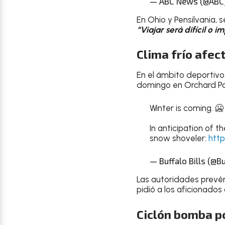
— ABC News (@ABC
En Ohio y Pensilvania,
“Viajar será difícil o i
Clima frío afec
En el ámbito deportivo,
domingo en Orchard Pa
Winter is coming. 🥶
In anticipation of t
snow shoveler:
http
— Buffalo Bills (@Bu
Las autoridades prevén
pidió a los aficionado
Ciclón bomba p