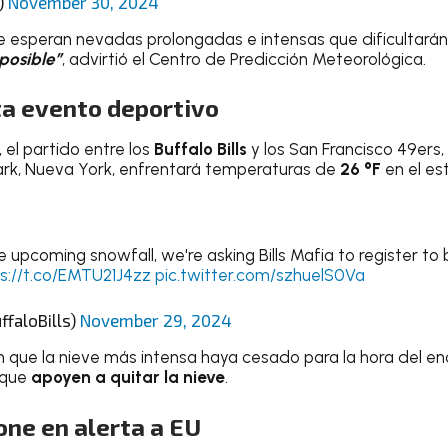
)
November 30, 2024
 se esperan nevadas prolongadas e intensas que dificultará
mposible”
, advirtió el Centro de Predicción Meteorológica.
ta evento deportivo
 el partido entre los
Buffalo Bills
y los San Francisco 49ers
rk, Nueva York, enfrentará temperaturas de
26 °F
en el es
he upcoming snowfall, we're asking Bills Mafia to register to
s://t.co/EMTU21J4zz
pic.twitter.com/szhuelS0Va
ffaloBills)
November 29, 2024
 que la nieve más intensa haya cesado para la hora del enc
s que
apoyen a quitar la nieve
.
one en alerta a EU