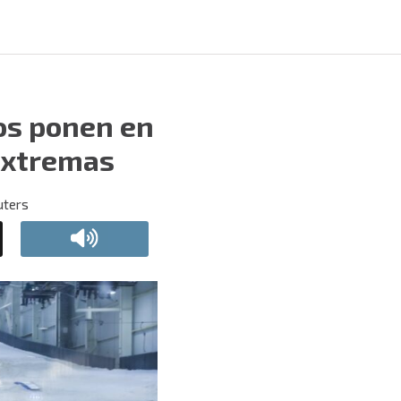
os ponen en
 extremas
uters