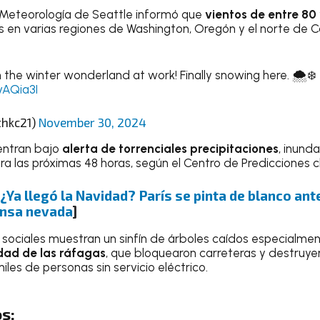
e Meteorología de Seattle informó que
vientos de entre 80 
s en varias regiones de Washington, Oregón y el norte de Cal
he winter wonderland at work! Finally snowing here. 🌨️❄️
vAQia3I
thkc21)
November 30, 2024
entran bajo
alerta de torrenciales precipitaciones
, inund
a las próximas 48 horas, según el Centro de Predicciones c
¿Ya llegó la Navidad? París se pinta de blanco ante
ensa nevada
]
sociales muestran un sinfín de árboles caídos especialme
dad de las ráfagas
, que bloquearon carreteras y destruyer
les de personas sin servicio eléctrico.
s: