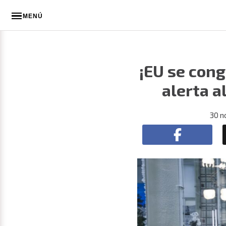
MENÚ
¡EU se con
alerta a
30 n