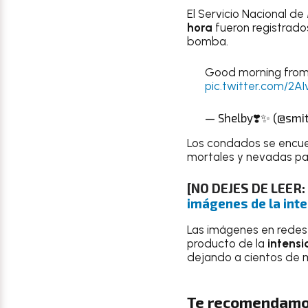
El Servicio Nacional d
hora
fueron registrado
bomba.
Good morning from t
pic.twitter.com/2AI
— Shelby❣️✨ (@smi
Los condados se encu
mortales y nevadas par
[NO DEJES DE LEER:
imágenes de la int
Las imágenes en redes 
producto de la
intensi
dejando a cientos de mi
Te recomendamo