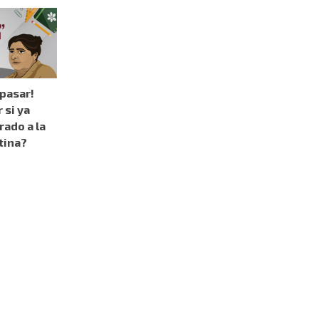
 pasar!
 si ya
rado a la
tina?