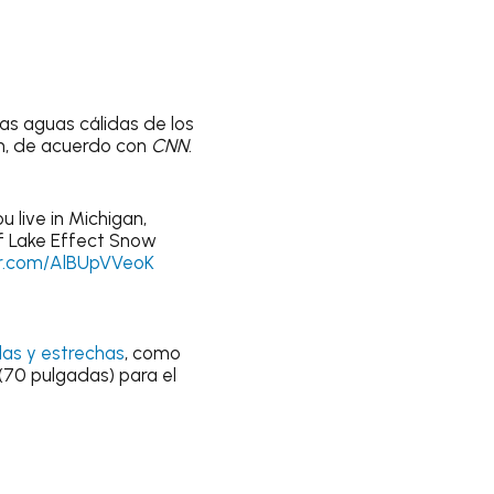
las aguas cálidas de los
ón, de acuerdo con
CNN
.
 live in Michigan,
f Lake Effect Snow
er.com/AlBUpVVeoK
as y estrechas
, como
(70 pulgadas) para el