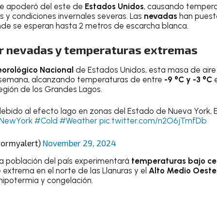
 se apoderó del este de
Estados Unidos
, causando temper
y condiciones invernales severas. Las
nevadas
han puest
nde se esperan hasta 2 metros de escarcha blanca.
or nevadas y temperaturas extremas
eorológico Nacional
de Estados Unidos, esta masa de aire
e semana, alcanzando temperaturas de entre
-9 °C y -3 °C
e
región de los Grandes Lagos.
bido al efecto lago en zonas del Estado de Nueva York, E
NewYork
#Cold
#Weather
pic.twitter.com/n2O6jTmfDb
tormyalert)
November 29, 2024
a población del país experimentará
temperaturas bajo ce
extrema en el norte de las Llanuras y el
Alto Medio Oeste
hipotermia y congelación.