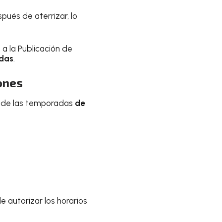
ués de aterrizar, lo
a la Publicación de
adas
.
ones
r de las temporadas
de
 autorizar los horarios