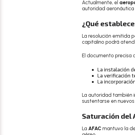
Actualmente, el
aeropu
autoridad aeronáutica
¿Qué establece 
La resolución emitida p
capitalino podrá aten
El documento precisa 
La instalación d
La verificación 
La incorporación
La autoridad también i
sustentarse en nuevos a
Saturación del
La
AFAC
mantuvo la dec
aéreo.