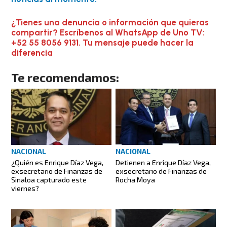
¿Tienes una denuncia o información que quieras
compartir? Escríbenos al WhatsApp de Uno TV:
+52 55 8056 9131. Tu mensaje puede hacer la
diferencia
Te recomendamos:
NACIONAL
NACIONAL
¿Quién es Enrique Díaz Vega,
Detienen a Enrique Díaz Vega,
exsecretario de Finanzas de
exsecretario de Finanzas de
Sinaloa capturado este
Rocha Moya
viernes?