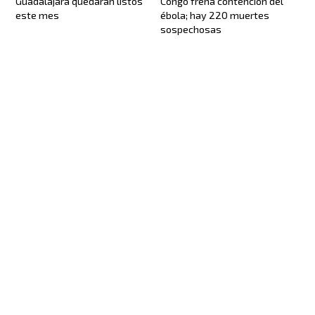
Guadalajara quedarán listos
Congo frena contención del
este mes
ébola; hay 220 muertes
sospechosas