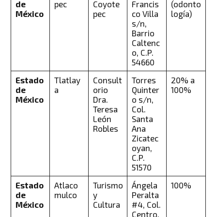
de
pec
Coyote
Francis
(odonto
México
pec
co Villa
logía)
s/n,
Barrio
Caltenc
o, C.P.
54660
Estado
Tlatlay
Consult
Torres
20% a
de
a
orio
Quinter
100%
México
Dra.
o s/n,
Teresa
Col.
León
Santa
Robles
Ana
Zicatec
oyan,
C.P.
51570
Estado
Atlaco
Turismo
Ángela
100%
de
mulco
y
Peralta
México
Cultura
#4, Col.
Centro,