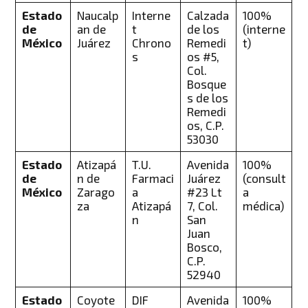
Estado
Naucalp
Interne
Calzada
100%
de
an de
t
de los
(interne
México
Juárez
Chrono
Remedi
t)
s
os #5,
Col.
Bosque
s de los
Remedi
os, C.P.
53030
Estado
Atizapá
T.U.
Avenida
100%
de
n de
Farmaci
Juárez
(consult
México
Zarago
a
#23 Lt
a
za
Atizapá
7, Col.
médica)
n
San
Juan
Bosco,
C.P.
52940
Estado
Coyote
DIF
Avenida
100%