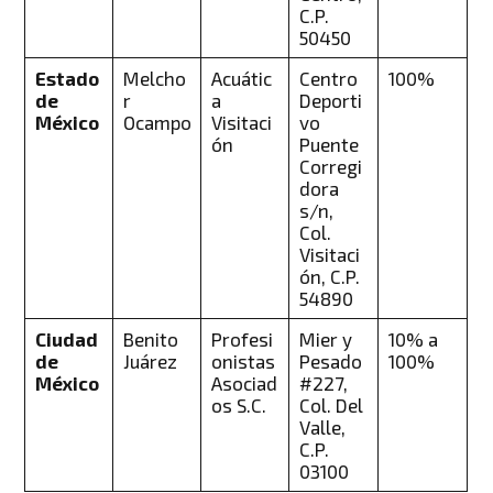
C.P.
50450
Estado
Melcho
Acuátic
Centro
100%
de
r
a
Deporti
México
Ocampo
Visitaci
vo
ón
Puente
Corregi
dora
s/n,
Col.
Visitaci
ón, C.P.
54890
Ciudad
Benito
Profesi
Mier y
10% a
de
Juárez
onistas
Pesado
100%
México
Asociad
#227,
os S.C.
Col. Del
Valle,
C.P.
03100