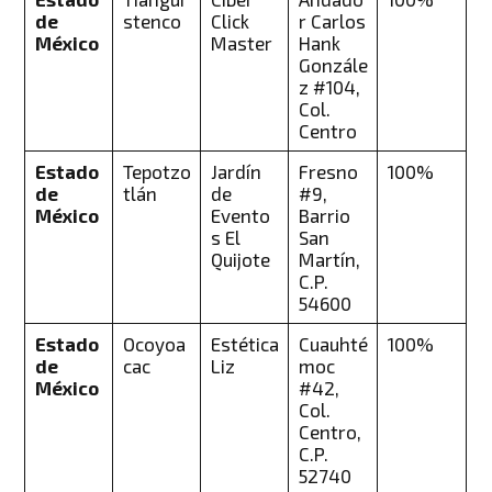
de
stenco
Click
r Carlos
México
Master
Hank
Gonzále
z #104,
Col.
Centro
Estado
Tepotzo
Jardín
Fresno
100%
de
tlán
de
#9,
México
Evento
Barrio
s El
San
Quijote
Martín,
C.P.
54600
Estado
Ocoyoa
Estética
Cuauhté
100%
de
cac
Liz
moc
México
#42,
Col.
Centro,
C.P.
52740