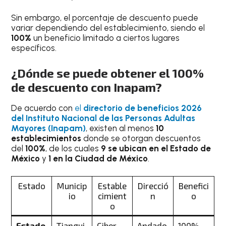
Sin embargo, el porcentaje de descuento puede
variar dependiendo del establecimiento, siendo el
100%
un beneficio limitado a ciertos lugares
específicos.
¿Dónde se puede obtener el 100%
de descuento con Inapam?
De acuerdo con
el
directorio de beneficios 2026
del
Instituto Nacional de las Personas Adultas
Mayores (Inapam)
, existen al menos
10
establecimientos
donde se otorgan descuentos
del
100%
, de los cuales
9 se ubican en el Estado de
México
y
1 en la Ciudad de México
.
Estado
Municip
Estable
Direcció
Benefici
io
cimient
n
o
o
Estado
Tiangui
Ciber
Andado
100%