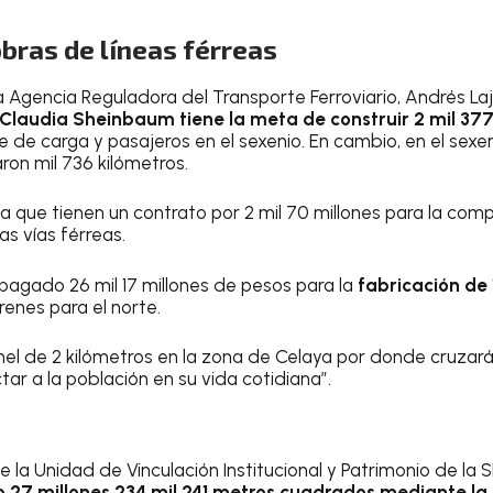
bras de líneas férreas
 la Agencia Reguladora del Transporte Ferroviario, Andrés L
Claudia Sheinbaum tiene la meta de construir 2 mil 377
 de carga y pasajeros en el sexenio. En cambio, en el sex
ron mil 736 kilómetros.
 que tienen un contrato por 2 mil 70 millones para la comp
as vías férreas.
 pagado 26 mil 17 millones de pesos para la
fabricación de 
renes para el norte.
el de 2 kilómetros en la zona de Celaya por donde cruzará
ar a la población en su vida cotidiana”.
 de la Unidad de Vinculación Institucional y Patrimonio de la
o 27 millones 234 mil 241 metros cuadrados mediante la