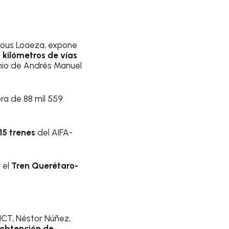
ajous Loaeza, expone
 kilómetros de vías
enio de Andrés Manuel
ra de 88 mil 559
15 trenes
del AIFA-
 el
Tren Querétaro-
 SICT, Néstor Núñez,
 obtención de