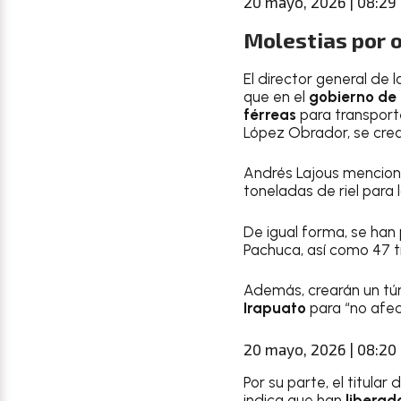
20 mayo, 2026 | 08:29
Molestias por o
El director general de
que en el
gobierno de 
férreas
para transporte
López Obrador, se crea
Andrés Lajous menciona
toneladas de riel para l
De igual forma, se han
Pachuca, así como 47 t
Además, crearán un tún
Irapuato
para “no afect
20 mayo, 2026 | 08:20
Por su parte, el titular
indica que han
liberad