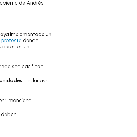
gobierno de Andrés
 haya implementado un
a
protesta
donde
urieron en un
ando sea pacífica.”
munidades
aledañas a
ren”, menciona.
e deben