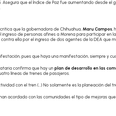
5. Asegura que el Índice de Paz fue aumentando desde el 
.
critica que la gobernadora de Chihuahua,
Maru Campos
,
el ingreso de personas afines a Morena para participar en l
ico contra ella por el ingreso de dos agentes de la DEA que m
ifestación, pues que haya una manifestación, siempre y cu
dataria confirma que hay un
plan de desarrollo en las co
uatro líneas de trenes de pasajeros.
tividad con el tren (…) No solamente es la planeación del t
an acordado con las comunidades el tipo de mejoras qu