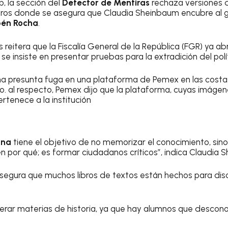
p, la sección del
Detector de Mentiras
rechaza versiones 
eros donde se asegura que Claudia Sheinbaum encubre al
én Rocha
.
 reitera que la Fiscalía General de la República (FGR) ya a
se insiste en presentar pruebas para la extradición del polí
una presunta fuga en una plataforma de Pemex en las cost
. al respecto, Pemex dijo que la plataforma, cuyas imágen
ertenece a la institución
ana
tiene el objetivo de no memorizar el conocimiento, sino 
en por qué; es formar ciudadanos críticos”, indica Claudia 
 asegura que muchos libros de textos están hechos para disc
rar materias de historia, ya que hay alumnos que descon