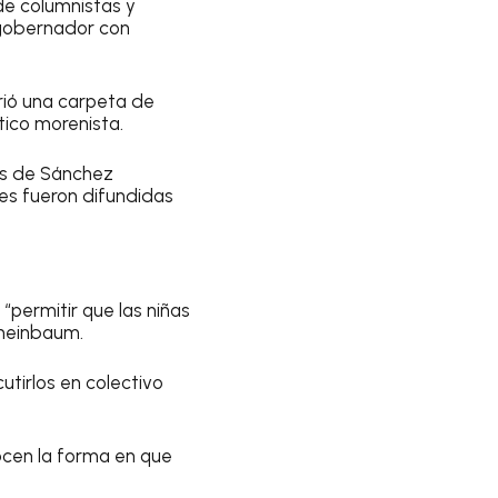
de columnistas y
 gobernador con
brió una carpeta de
tico morenista.
as de Sánchez
es fueron difundidas
“permitir que las niñas
Sheinbaum.
utirlos en colectivo
ocen la forma en que