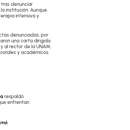
o tras denunciar
la institución. Aunque
erapia intensiva y
uctas denunciadas, por
aron una carta dirigida
, y al rector de la UNAM,
laborales y académicos.
ra
respaldó
que enfrentan.
rmó.