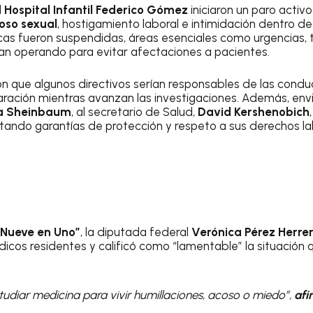
l
Hospital Infantil Federico Gómez
iniciaron un paro activ
oso sexual
, hostigamiento laboral e intimidación dentro de 
icas fueron suspendidas, áreas esenciales como urgencias, t
úan operando para evitar afectaciones a pacientes.
on que algunos directivos serían responsables de las cond
paración mientras avanzan las investigaciones. Además, envi
a Sheinbaum
, al secretario de Salud,
David Kershenobich
icitando garantías de protección y respeto a sus derechos 
s Nueve en Uno”
, la diputada federal
Verónica Pérez Herre
icos residentes y calificó como “lamentable” la situación 
tudiar medicina para vivir humillaciones, acoso o miedo”,
afi