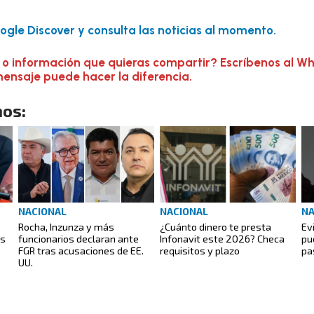
gle Discover y consulta las noticias al momento.
 o información que quieras compartir? Escríbenos al W
mensaje puede hacer la diferencia.
os:
NACIONAL
NACIONAL
NA
Rocha, Inzunza y más
¿Cuánto dinero te presta
Ev
os
funcionarios declaran ante
Infonavit este 2026? Checa
pu
FGR tras acusaciones de EE.
requisitos y plazo
pa
UU.