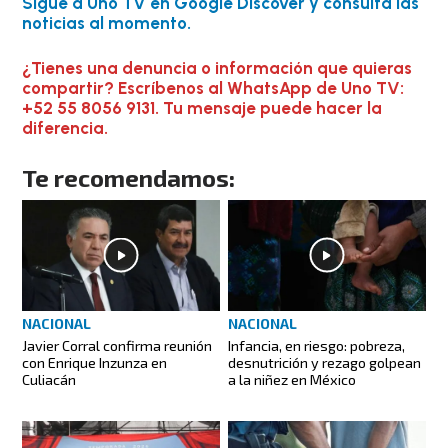
Sigue a Uno TV en Google Discover y consulta las
noticias al momento.
¿Tienes una denuncia o información que quieras
compartir? Escríbenos al WhatsApp de Uno TV:
+52 55 8056 9131. Tu mensaje puede hacer la
diferencia.
Te recomendamos:
NACIONAL
NACIONAL
Javier Corral confirma reunión
Infancia, en riesgo: pobreza,
con Enrique Inzunza en
desnutrición y rezago golpean
Culiacán
a la niñez en México