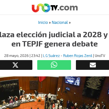
Inicio
»
Nacional
»
aza elección judicial a 2028 y
en TEPJF genera debate
28 mayo, 2026
| 23:42
|
L G Suárez
-
Ruben Rojas Zenil
| UnoTV