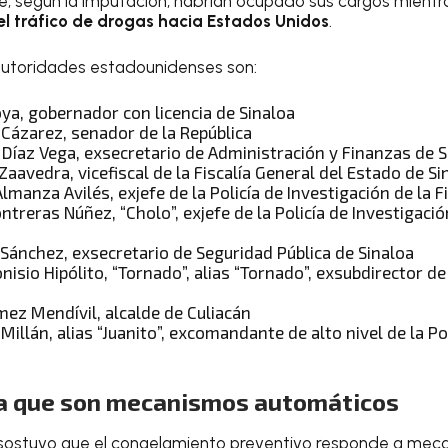
, según la imputación, habrían ocupado sus cargos mient
el tráfico de drogas hacia Estados Unidos
.
 autoridades estadounidenses son:
a, gobernador con licencia de Sinaloa
 Cázarez, senador de la República
 Díaz Vega, exsecretario de Administración y Finanzas de S
avedra, vicefiscal de la Fiscalía General del Estado de Si
manza Avilés, exjefe de la Policía de Investigación de la Fi
ntreras Núñez, “Cholo”, exjefe de la Policía de Investigación
Sánchez, exsecretario de Seguridad Pública de Sinaloa
nisio Hipólito, “Tornado”, alias “Tornado”, exsubdirector de 
mez Mendívil, alcalde de Culiacán
Millán, alias “Juanito”, excomandante de alto nivel de la Po
a que son mecanismos automáticos
vo sostuvo que el congelamiento preventivo responde a me