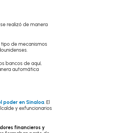
 se realizó de manera
te tipo de mecanismos
dounidenses.
os bancos de aquí,
manera automática
el poder en Sinaloa
. El
alcalde y exfuncionarios
adores financieros y