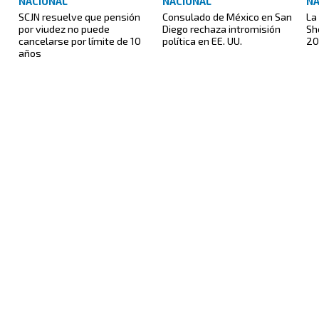
NACIONAL
NACIONAL
NA
SCJN resuelve que pensión
Consulado de México en San
La
por viudez no puede
Diego rechaza intromisión
Sh
cancelarse por límite de 10
política en EE. UU.
20
años