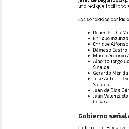
jefes de seguridad
que
una red que facilitaba
Los señalados por las
Rubén Rocha Moy
Enrique Inzunza
Enrique Alfonso
Dámaso Castro Za
Marco Antonio Al
Alberto Jorge Co
Sinaloa
Gerardo Mérida 
José Antonio Dio
Sinaloa
Juan de Dios Gá
Juan Valenzuela 
Culiacán
Gobierno señal
La titular del Ejecuti