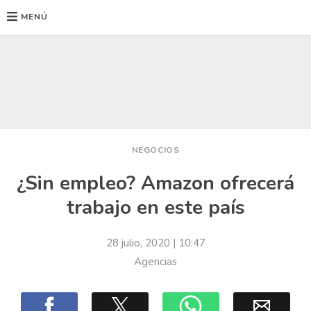
MENÚ
Ir
al
contenido
NEGOCIOS
¿Sin empleo? Amazon ofrecerá
trabajo en este país
28 julio, 2020
| 10:47
Agencias