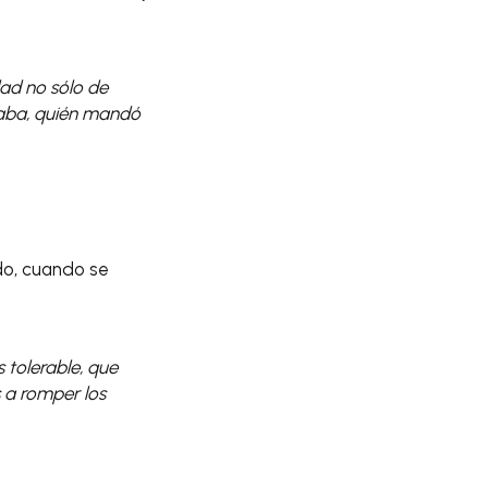
ad no sólo de
evaba, quién mandó
do, cuando se
s tolerable, que
s a romper los