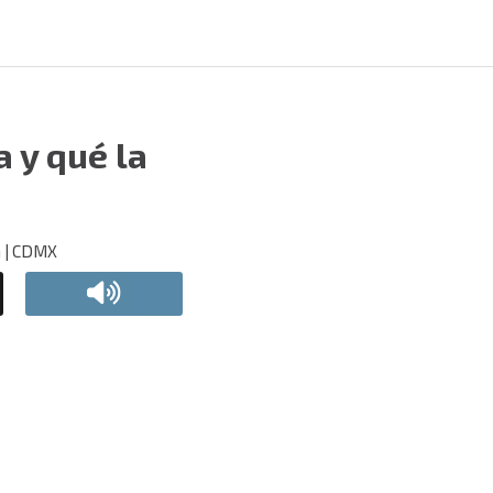
a y qué la
a | CDMX