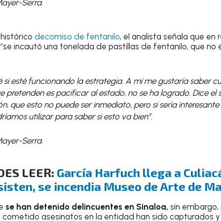
Mayer-Serra.
 histórico
decomiso de fentanilo
, el analista señala que en
“se incautó una tonelada de pastillas de fentanilo, que no 
é si esté funcionando la estrategia. A mí me gustaría saber cu
ue pretenden es pacificar al estado, no se ha logrado. Dice el
n, que esto no puede ser inmediato, pero si sería interesante 
íamos utilizar para saber si esto va bien”.
Mayer-Serra.
DES LEER:
García Harfuch llega a Culiac
sisten, se incendia Museo de Arte de M
ue
se han detenido delincuentes en Sinaloa,
sin embargo, 
 cometido asesinatos en la entidad han sido capturados y se