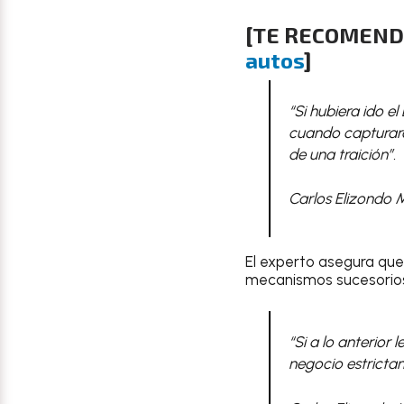
[TE RECOMEN
autos
]
“Si hubiera ido e
cuando capturaro
de una traición”.
Carlos Elizondo 
El experto asegura qu
mecanismos sucesorios 
“Si a lo anterior 
negocio estrictam