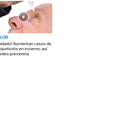
ALUD
uidado! Aumentan casos de
juntivitis en invierno; así
edes prevenirla