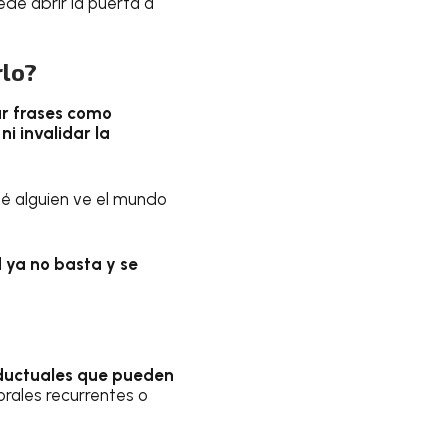
ede abrir la puerta a
rlo?
ar frases como
i invalidar la
ué alguien ve el mundo
l
ya no basta y se
onductuales que pueden
orales recurrentes o