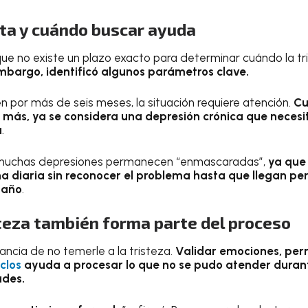
rta y cuándo buscar ayuda
 que no existe un plazo exacto para determinar cuándo la tr
mbargo, identificó algunos parámetros clave.
en por más de seis meses, la situación requiere atención.
Cu
 más, ya se considera una depresión crónica que necesi
a
.
 muchas depresiones permanecen “enmascaradas”,
ya que
na diaria sin reconocer el problema hasta que llegan pe
 año
.
steza también forma parte del proceso
tancia de no temerle a la tristeza.
Validar emociones, perm
iclos
ayuda a procesar lo que no se pudo atender durant
ades.