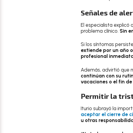
Señales de ale
El especialista explicó
problema clínico.
Sin e
Si los síntomas persist
extiende por un año o
profesional inmediat
Además, advirtió que
continúan con su ruti
vacaciones o el fin de
Permitir la tri
Iturio subrayó la impor
aceptar el cierre de c
u otras responsabilid