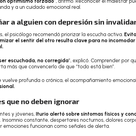
con optimismo forzado
”, afirmó. Reconocer el malestar pu
unda y a un cuidado emocional real.
r a alguien con depresión sin invalida
s, el psicólogo recomendó priorizar la escucha activa.
Evit
izar el sentir del otro resulta clave para no incomodar n
l.
ser escuchada, no corregida
”, explicó. Comprender por q
rta más que convencerlo de que “todo está bien”.
e vuelve profunda o crónica, el acompañamiento emociona
ional.
es que no deben ignorar
ntes y jóvenes,
Iturio alertó sobre síntomas físicos y c
n
. Insomnio constante, despertares nocturnos, dolores corp
ar emociones funcionan como señales de alerta.