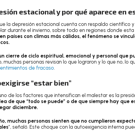
esión estacional y por qué aparece en e
que la depresión estacional cuenta con respaldo científico y
olar durante el invierno, sobre todo en regiones donde est
en países con climas más cálidos, el fenómeno se vincu
cos.
 un cierre de ciclo espiritual, emocional y personal que 
o, muchas personas revisan lo que lograron y lo que no, lo
sentimientos de fracaso
.
oexigirse “estar bien”
uno de los factores que intensifican el malestar es la presi
dea de que “todo se puede” o de que siempre hay que es
legar diciembre.
o, muchas personas sienten que no cumplieron expecta
ales
”, señaló. Este choque con la autoexigencia interna pue