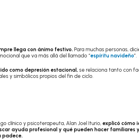
empre llega con ánimo festivo.
Para muchas personas, dici
mocional que va más allá del llamado “
espíritu navideño
”.
ido como depresión estacional,
se relaciona tanto con f
s y simbólicos propios del fin de ciclo.
ogo clínico y psicoterapeuta, Alan Joel Iturio,
explicó cómo i
scar ayuda profesional y qué pueden hacer familiares 
a padece.