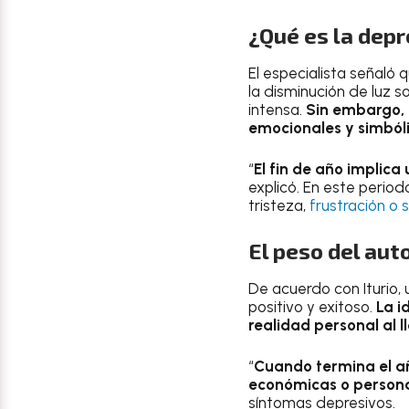
¿Qué es la depr
El especialista señaló 
la disminución de luz s
intensa.
Sin embargo, 
emocionales y simbóli
“
El fin de año implica
explicó. En este period
tristeza,
frustración o 
El peso del aut
De acuerdo con Iturio, 
positivo y exitoso.
La i
realidad personal al l
“
Cuando termina el añ
económicas o person
síntomas depresivos.