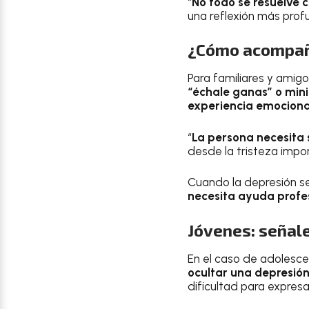
“
No todo se resuelve 
una reflexión más prof
¿Cómo acompaña
Para familiares y amigo
“échale ganas” o minim
experiencia emociona
“
La persona necesita 
desde la tristeza impo
Cuando la depresión s
necesita ayuda profes
Jóvenes: señal
En el caso de adolesce
ocultar una depresió
dificultad para expres