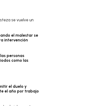
isteza se vuelve un
ando el malestar se
ta intervención
 las personas
riodos como las
itir el duelo y
e el año por trabajo