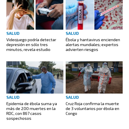
SALUD
SALUD
Videojuego podría detectar
Ébola y hantavirus encienden
depresión en sólo tres
alertas mundiales; expertos
minutos, revela estudio
advierten riesgos
SALUD
SALUD
Epidemia de ébola suma ya
Cruz Roja confirma la muerte
más de 200 muertes en la
de 3 voluntarios por ébola en
RDC, con 867 casos
Congo
sospechosos