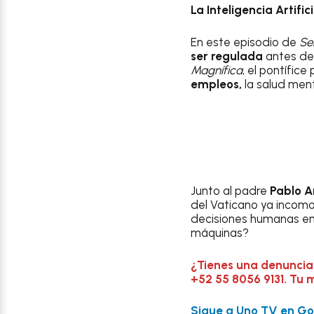
La Inteligencia Artific
En este episodio de
Ser
ser regulada
antes de
Magnífica
, el pontífic
empleos,
la salud ment
Junto al padre
Pablo A
del Vaticano ya incom
decisiones humanas en
máquinas?
¿Tienes una denuncia
+52 55 8056 9131. Tu 
Sigue a Uno TV en Goo