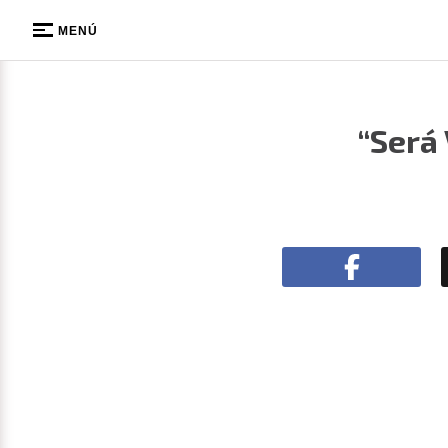
MENÚ
“Será 