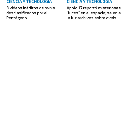
CIENCIA Y TECNOLOGÍA
CIENCIA Y TECNOLOGÍA
3 videos inéditos de ovnis
Apolo 17 reportó misteriosas
desclasificados por el
“luces” en el espacio; salen a
Pentágono
la luz archivos sobre ovnis