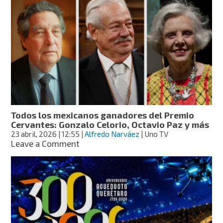
Reguillo,
investigadora
del
ITESO
y
fundadora
de
Signa
Lab,
a
los
Todos los mexicanos ganadores del Premio
70
Cervantes: Gonzalo Celorio, Octavio Paz y más
años
23 abril, 2026
| 12:55
|
Alfredo Narváez
| Uno TV
on
Leave a Comment
Todos
los
mexicanos
ganadores
del
Premio
Cervantes:
Gonzalo