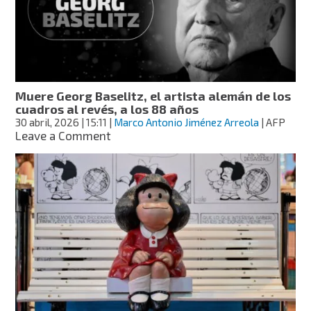
significa
y
cuál
es
su
relación
con
Muere Georg Baselitz, el artista alemán de los
los
cuadros al revés, a los 88 años
albañiles
30 abril, 2026
| 15:11
|
Marco Antonio Jiménez Arreola
| AFP
on
Leave a Comment
Muere
Georg
Baselitz,
el
artista
alemán
de
los
cuadros
al
revés,
a