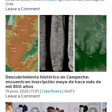
requisitos
Chile
on
Leave a Comment
Pablo
Neruda
habla
en
chino:
lanzan
audioguía
para
sus
casas
museo
en
Chile
Descubrimiento histórico en Campeche:
encuentran inscripción maya de hace más de
mil 800 años
19 junio, 2026
| 11:05
|
Lidia Rivera
| UnoTV
on
Leave a Comment
Descubrimiento
histórico
en