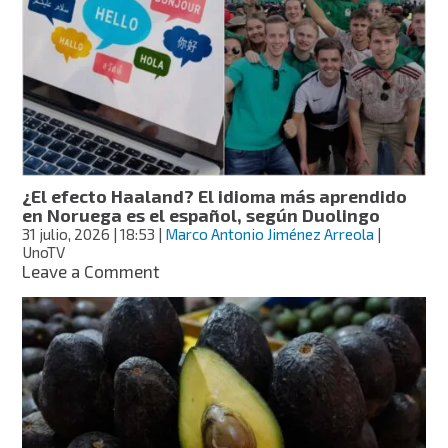
mexicanos!
Ellos
son
los
siete
jóvenes
que
buscan
conquistar
México
¿El efecto Haaland? El idioma más aprendido
Canta
en Noruega es el español, según Duolingo
2026
31 julio, 2026
| 18:53
|
Marco Antonio Jiménez Arreola
|
UnoTV
on
Leave a Comment
¿El
efecto
Haaland?
El
idioma
más
aprendido
en