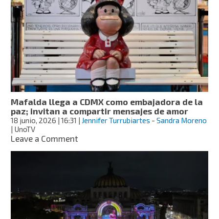
Campeche:
encuentran
inscripción
maya
de
hace
más
de
mil
800
Mafalda llega a CDMX como embajadora de la
años
paz; invitan a compartir mensajes de amor
18 junio, 2026
| 16:31
|
Jennifer Turrubiartes
-
Sandra Moreno
| UnoTV
on
Leave a Comment
Mafalda
llega
a
CDMX
como
embajadora
de
la