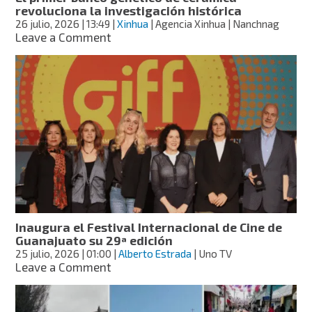
y
revoluciona la investigación histórica
el
26 julio, 2026
| 13:49
|
Xinhua
| Agencia Xinhua | Nanchnag
origen
on
Leave a Comment
de
El
sus
primer
nombres
banco
genético
de
cerámica
revoluciona
la
investigación
histórica
Inaugura el Festival Internacional de Cine de
Guanajuato su 29ª edición
25 julio, 2026
| 01:00
|
Alberto Estrada
| Uno TV
on
Leave a Comment
Inaugura
el
Festival