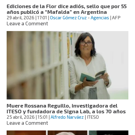
los
Ediciones de la Flor dice adiós, sello que por 55
88
años publicó a “Mafalda” en Argentina
años
29 abril, 2026
| 17:01
|
Oscar Gómez Cruz
-
Agencias
| AFP
on
Leave a Comment
Ediciones
de
la
Flor
dice
adiós,
sello
que
por
55
años
publicó
a
Muere Rossana Reguillo, investigadora del
“Mafalda”
ITESO y fundadora de Signa Lab, a los 70 años
en
25 abril, 2026
| 15:01
|
Alfredo Narváez
| ITESO
Argentina
on
Leave a Comment
Muere
Rossana