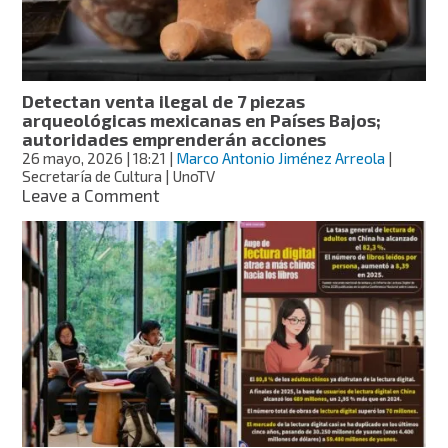
nuevo
aviso
Detectan venta ilegal de 7 piezas
arqueológicas mexicanas en Países Bajos;
autoridades emprenderán acciones
26 mayo, 2026
| 18:21
|
Marco Antonio Jiménez Arreola
|
Secretaría de Cultura | UnoTV
on
Leave a Comment
Detectan
venta
ilegal
de
7
piezas
arqueológicas
mexicanas
en
Países
Bajos;
autoridades