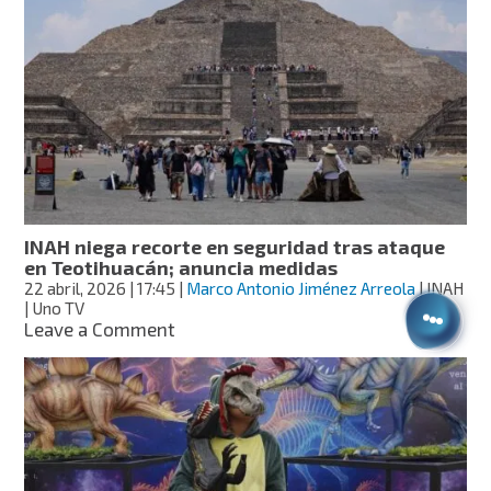
Gonzalo
Celorio
recibe
el
Premio
Cervantes
de
manos
del
rey
Felipe
INAH niega recorte en seguridad tras ataque
VI
en Teotihuacán; anuncia medidas
de
22 abril, 2026
| 17:45
|
Marco Antonio Jiménez Arreola
| INAH
España
| Uno TV
on
Leave a Comment
INAH
niega
recorte
en
seguridad
tras
ataque