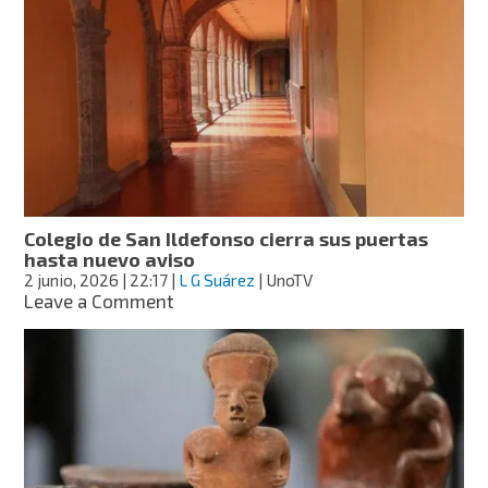
de
Atlixco
llega
al
AIFA
por
el
Mundial
2026
Colegio de San Ildefonso cierra sus puertas
hasta nuevo aviso
2 junio, 2026
| 22:17
|
L G Suárez
| UnoTV
on
Leave a Comment
Colegio
de
San
Ildefonso
cierra
sus
puertas
hasta