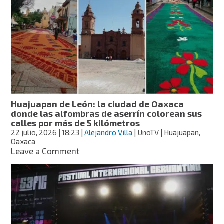
Internacional
de
Cine
de
Guanajuato
su
29ª
edición
Huajuapan de León: la ciudad de Oaxaca
donde las alfombras de aserrín colorean sus
calles por más de 5 kilómetros
22 julio, 2026
| 18:23
|
Alejandro Villa
| UnoTV | Huajuapan,
Oaxaca
on
Leave a Comment
Huajuapan
de
León:
la
ciudad
de
Oaxaca