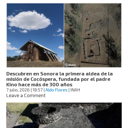
“El
último
maya”
dona
una
pelota
maya
al
Museo
Nacional
de
Antropología
Descubren en Sonora la primera aldea de la
misión de Cocóspera, fundada por el padre
Kino hace más de 300 años
7 julio, 2026
| 18:57
|
Aldo Flores
| INAH
on
Leave a Comment
Descubren
en
Sonora
la
primera