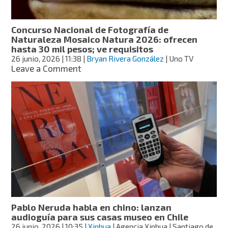
abren
por
el
Concurso Nacional de Fotografía de
Mundial:
Naturaleza Mosaico Natura 2026: ofrecen
fechas,
hasta 30 mil pesos; ve requisitos
precio
26 junio, 2026
| 11:38
|
Bryan Rivera González
| Uno TV
y
on
Leave a Comment
cómo
Concurso
reservar
Nacional
de
Fotografía
de
Naturaleza
Mosaico
Natura
2026:
ofrecen
hasta
30
mil
Pablo Neruda habla en chino: lanzan
pesos;
audioguía para sus casas museo en Chile
ve
26 junio, 2026
| 10:35
|
Xinhua
| Agencia Xinhua | Santiago de