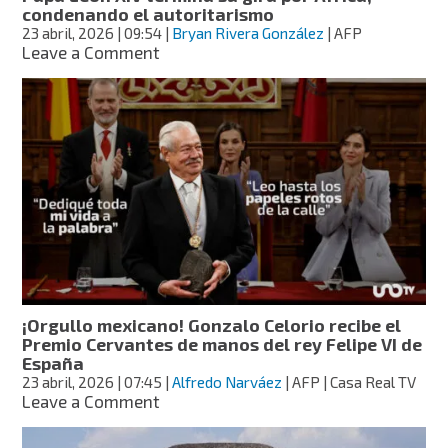
condenando el autoritarismo
23 abril, 2026
| 09:54
|
Bryan Rivera González
| AFP
on
Leave a Comment
Papa
León
XIV
termina
su
gira
por
África,
condenando
el
autoritarismo
¡Orgullo mexicano! Gonzalo Celorio recibe el
Premio Cervantes de manos del rey Felipe VI de
España
23 abril, 2026
| 07:45
|
Alfredo Narváez
| AFP | Casa Real TV
on
Leave a Comment
¡Orgullo
mexicano!