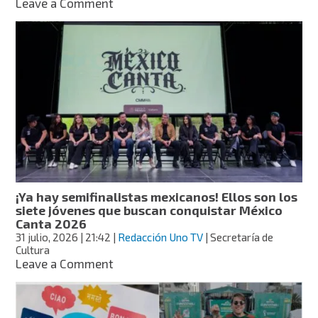
on
Leave a Comment
La
música
tradicional
está
viva:
La
Mixanteña
de
Santa
Cecilia
busca
acercar
sus
¡Ya hay semifinalistas mexicanos! Ellos son los
raíces
siete jóvenes que buscan conquistar México
a
Canta 2026
nuevas
31 julio, 2026
| 21:42
|
Redacción Uno TV
| Secretaría de
generaciones
Cultura
on
Leave a Comment
¡Ya
hay
semifinalistas