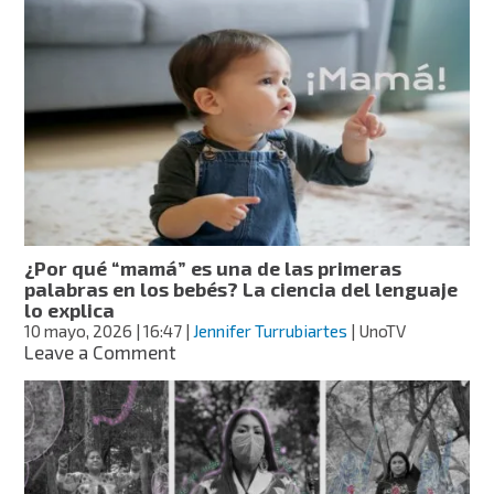
Tzompantli:
el
muro
de
cráneos
debajo
del
Museo
del
Cacao
y
Chocolate
¿Por qué “mamá” es una de las primeras
palabras en los bebés? La ciencia del lenguaje
lo explica
10 mayo, 2026
| 16:47
|
Jennifer Turrubiartes
| UnoTV
on
Leave a Comment
¿Por
qué
“mamá”
es
una
de