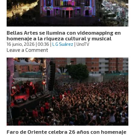
paz;
invitan
a
compartir
mensajes
Bellas Artes se ilumina con videomapping en
de
homenaje a la riqueza cultural y musical
amor
16 junio, 2026
| 00:36
|
L G Suárez
| UnoTV
on
Leave a Comment
Bellas
Artes
se
ilumina
con
videomapping
en
homenaje
a
la
riqueza
cultural
y
Faro de Oriente celebra 26 años con homenaje
musical