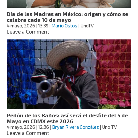
el
premio
Día de las Madres en México: origen y cómo se
a
celebra cada 10 de mayo
Fotógrafa
4 mayo, 2026
| 13:39
|
Mario Ostos
| UnoTV
del
on
Leave a Comment
Año
Día
honrando
de
a
las
las
Madres
heroínas
en
reales
México:
origen
y
cómo
se
celebra
cada
10
Peñón de los Baños: así será el desfile del 5 de
de
Mayo en CDMX este 2026
mayo
4 mayo, 2026
| 12:36
|
Bryan Rivera González
| Uno TV
on
Leave a Comment