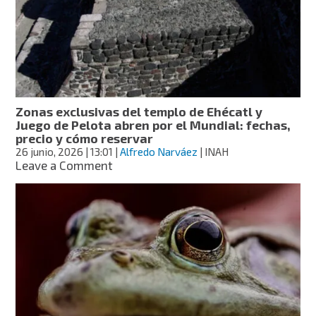
aldea
de
la
misión
de
Cocóspera,
fundada
por
Zonas exclusivas del templo de Ehécatl y
el
Juego de Pelota abren por el Mundial: fechas,
padre
precio y cómo reservar
Kino
26 junio, 2026
| 13:01
|
Alfredo Narváez
| INAH
hace
on
Leave a Comment
más
Zonas
de
exclusivas
300
del
años
templo
de
Ehécatl
y
Juego
de
Pelota