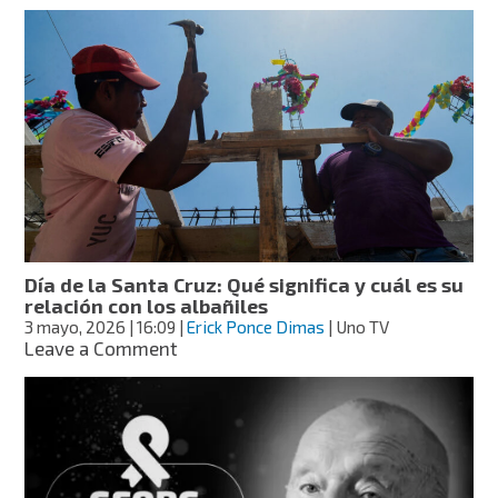
Peñón
de
los
Baños:
así
será
el
desfile
del
5
de
Mayo
en
Día de la Santa Cruz: Qué significa y cuál es su
CDMX
relación con los albañiles
este
3 mayo, 2026
| 16:09
|
Erick Ponce Dimas
| Uno TV
2026
on
Leave a Comment
Día
de
la
Santa
Cruz:
Qué