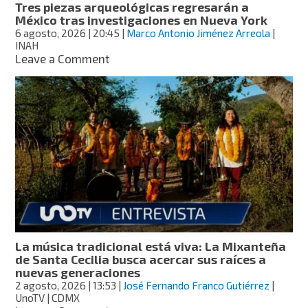
Tres piezas arqueológicas regresarán a
México tras investigaciones en Nueva York
6 agosto, 2026
| 20:45
|
Marco Antonio Jiménez Arreola
|
INAH
on
Leave a Comment
Tres
piezas
arqueológicas
regresarán
a
México
tras
investigaciones
en
Nueva
York
La música tradicional está viva: La Mixanteña
de Santa Cecilia busca acercar sus raíces a
nuevas generaciones
2 agosto, 2026
| 13:53
|
José Fernando Franco Gutiérrez
|
UnoTV | CDMX