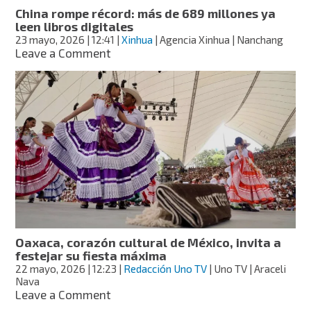
emprenderán
China rompe récord: más de 689 millones ya
acciones
leen libros digitales
23 mayo, 2026
| 12:41
|
Xinhua
| Agencia Xinhua | Nanchang
on
Leave a Comment
China
rompe
récord:
más
de
689
millones
ya
leen
libros
digitales
Oaxaca, corazón cultural de México, invita a
festejar su fiesta máxima
22 mayo, 2026
| 12:23
|
Redacción Uno TV
| Uno TV | Araceli
Nava
on
Leave a Comment
Oaxaca,