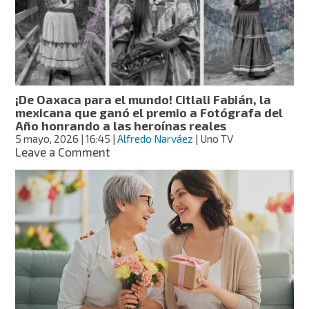
las
primeras
palabras
en
los
bebés?
La
¡De Oaxaca para el mundo! Citlali Fabián, la
ciencia
mexicana que ganó el premio a Fotógrafa del
del
Año honrando a las heroínas reales
lenguaje
5 mayo, 2026
| 16:45
|
Alfredo Narváez
| Uno TV
lo
on
Leave a Comment
explica
¡De
Oaxaca
para
el
mundo!
Citlali
Fabián,
la
mexicana
que
ganó