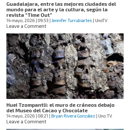
Guadalajara, entre las mejores ciudades del
mundo para el arte y la cultura, según la
revista “Time Out”
14 mayo, 2026
| 09:53
|
Jennifer Turrubiartes
| UnoTV
on
Leave a Comment
Guadalajara,
entre
las
mejores
ciudades
del
mundo
para
el
arte
y
la
cultura,
Huei Tzompantli: el muro de cráneos debajo
según
del Museo del Cacao y Chocolate
la
14 mayo, 2026
| 08:21
|
Bryan Rivera González
| Uno TV
revista
on
Leave a Comment
“Time
Huei
Out”