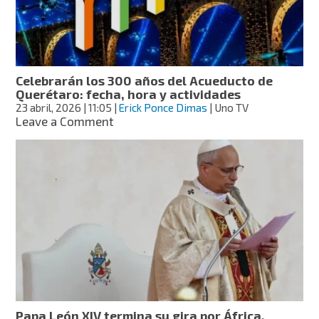
Celorio,
Octavio
Paz
y
más
Celebrarán los 300 años del Acueducto de
Querétaro: fecha, hora y actividades
23 abril, 2026
| 11:05
|
Erick Ponce Dimas
| Uno TV
on
Leave a Comment
Celebrarán
los
300
años
del
Acueducto
de
Querétaro:
fecha,
hora
y
actividades
Papa León XIV termina su gira por África,