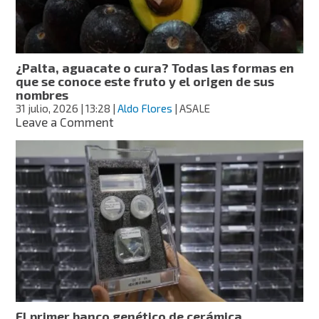
Noruega
es
el
español,
según
¿Palta, aguacate o cura? Todas las formas en
Duolingo
que se conoce este fruto y el origen de sus
nombres
31 julio, 2026
| 13:28
|
Aldo Flores
| ASALE
on
Leave a Comment
¿Palta,
aguacate
o
cura?
Todas
las
formas
en
que
se
conoce
este
fruto
El primer banco genético de cerámica