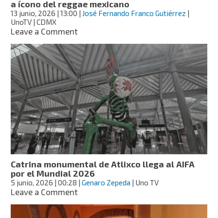
a ícono del reggae mexicano
13 junio, 2026
| 13:00
|
José Fernando Franco Gutiérrez
|
UnoTV | CDMX
on
Leave a Comment
Faro
de
Oriente
celebra
26
años
con
homenaje
a
ícono
del
reggae
mexicano
Catrina monumental de Atlixco llega al AIFA
por el Mundial 2026
5 junio, 2026
| 00:28
|
Genaro Zepeda
| Uno TV
on
Leave a Comment
Catrina
monumental