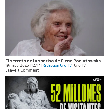
corazón
cultural
de
México,
invita
a
festejar
su
fiesta
máxima
El secreto de la sonrisa de Elena Poniatowska
19 mayo, 2026
| 12:47
|
Redacción Uno TV
| Uno TV
on
Leave a Comment
El
secreto
de
la
sonrisa
de
Elena
Poniatowska