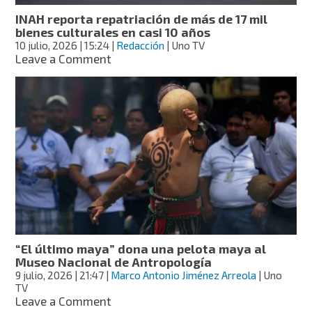
INAH reporta repatriación de más de 17 mil
bienes culturales en casi 10 años
10 julio, 2026
| 15:24
|
Redacción
| Uno TV
on
Leave a Comment
INAH
reporta
repatriación
de
más
de
17
mil
bienes
culturales
en
casi
10
“El último maya” dona una pelota maya al
años
Museo Nacional de Antropología
9 julio, 2026
| 21:47
|
Marco Antonio Jiménez Arreola
| Uno
TV
on
Leave a Comment