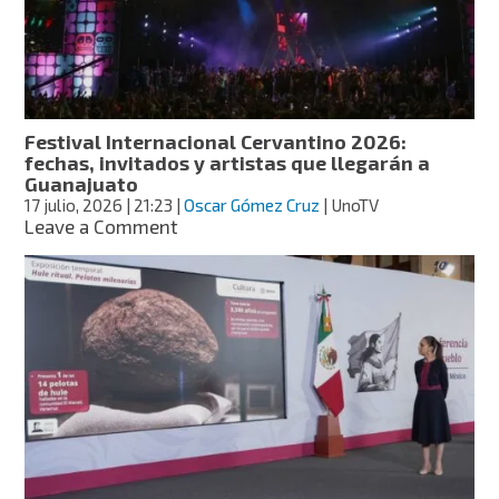
donde
las
alfombras
de
aserrín
colorean
Festival Internacional Cervantino 2026:
sus
fechas, invitados y artistas que llegarán a
calles
Guanajuato
por
17 julio, 2026
| 21:23
|
Oscar Gómez Cruz
| UnoTV
más
on
Leave a Comment
de
Festival
5
Internacional
kilómetros
Cervantino
2026:
fechas,
invitados
y
artistas
que
llegarán
a
Guanajuato