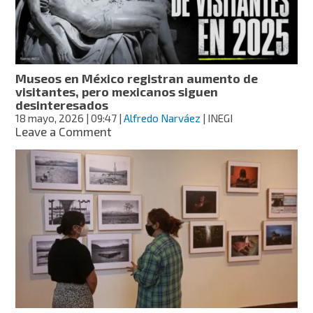
Museos en México registran aumento de
visitantes, pero mexicanos siguen
desinteresados
18 mayo, 2026
| 09:47
|
Alfredo Narváez
| INEGI
on
Leave a Comment
Museos
en
México
registran
aumento
de
visitantes,
pero
mexicanos
siguen
desinteresados