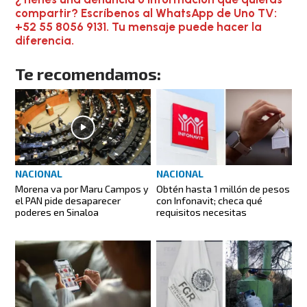
compartir? Escríbenos al WhatsApp de Uno TV:
+52 55 8056 9131. Tu mensaje puede hacer la
diferencia.
Te recomendamos:
NACIONAL
NACIONAL
Morena va por Maru Campos y
Obtén hasta 1 millón de pesos
el PAN pide desaparecer
con Infonavit; checa qué
poderes en Sinaloa
requisitos necesitas