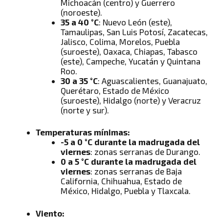
Michoacán (centro) y Guerrero
(noroeste).
35 a 40 °C
: Nuevo León (este),
Tamaulipas, San Luis Potosí, Zacatecas,
Jalisco, Colima, Morelos, Puebla
(suroeste), Oaxaca, Chiapas, Tabasco
(este), Campeche, Yucatán y Quintana
Roo.
30 a 35 °C
: Aguascalientes, Guanajuato,
Querétaro, Estado de México
(suroeste), Hidalgo (norte) y Veracruz
(norte y sur).
Temperaturas mínimas:
-5 a 0 °C durante la madrugada del
viernes
: zonas serranas de Durango.
0 a 5 °C durante la madrugada del
viernes
: zonas serranas de Baja
California, Chihuahua, Estado de
México, Hidalgo, Puebla y Tlaxcala.
Viento: