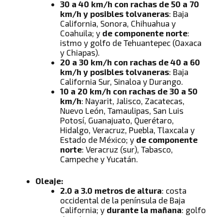
30 a 40 km/h con rachas de 50 a 70
km/h y posibles tolvaneras
: Baja
California, Sonora, Chihuahua y
Coahuila; y
de componente norte
:
istmo y golfo de Tehuantepec (Oaxaca
y Chiapas).
20 a 30 km/h con rachas de 40 a 60
km/h y posibles tolvaneras
: Baja
California Sur, Sinaloa y Durango.
10 a 20 km/h con rachas de 30 a 50
km/h
: Nayarit, Jalisco, Zacatecas,
Nuevo León, Tamaulipas, San Luis
Potosí, Guanajuato, Querétaro,
Hidalgo, Veracruz, Puebla, Tlaxcala y
Estado de México; y
de componente
norte
: Veracruz (sur), Tabasco,
Campeche y Yucatán.
Oleaje:
2.0 a 3.0 metros de altura
: costa
occidental de la península de Baja
California; y
durante la mañana
: golfo