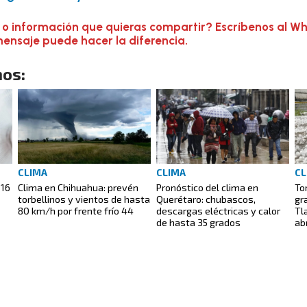
 o información que quieras compartir? Escríbenos al W
mensaje puede hacer la diferencia.
os:
CLIMA
CLIMA
CL
 16
Clima en Chihuahua: prevén
Pronóstico del clima en
To
torbellinos y vientos de hasta
Querétaro: chubascos,
gr
80 km/h por frente frío 44
descargas eléctricas y calor
Tl
de hasta 35 grados
abr