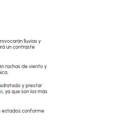
ovocarán lluvias y
ará un contraste
én rachas de viento y
ica.
hidratado y prestar
as
, ya que son los más
ás estados conforme