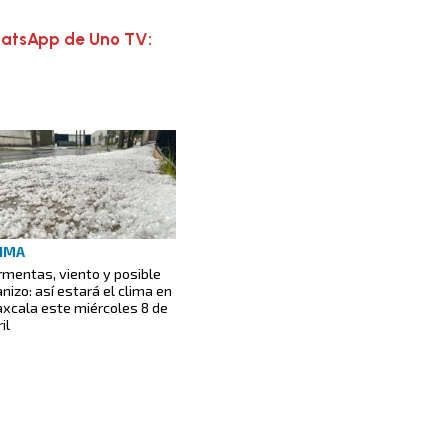
hatsApp de Uno TV:
IMA
rmentas, viento y posible
anizo: así estará el clima en
axcala este miércoles 8 de
il