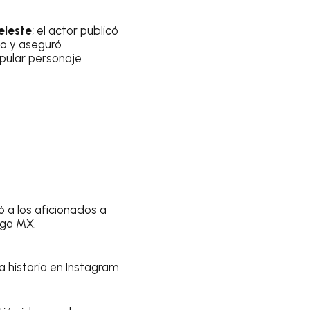
eleste
; el actor publicó
to y aseguró
pular personaje
ó a los aficionados a
iga MX.
a historia en Instagram