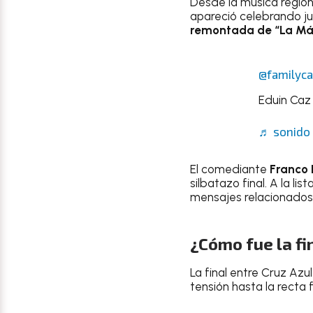
Desde la música regio
apareció celebrando ju
remontada de “La Má
@familyc
Eduin Caz 
♬ sonido 
El comediante
Franco 
silbatazo final. A la lis
mensajes relacionados
¿Cómo fue la fi
La final entre Cruz Az
tensión hasta la recta f