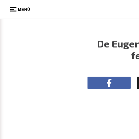
MENÚ
De Eugen
f