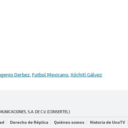
ugenio Derbez
,
Futbol Mexicano
,
Xóchitl Gálvez
NICACIONES, S.A. DE C.V. (CONSERTEL)
dad
Derecho de Réplica
Quiénes somos
Historia de UnoTV