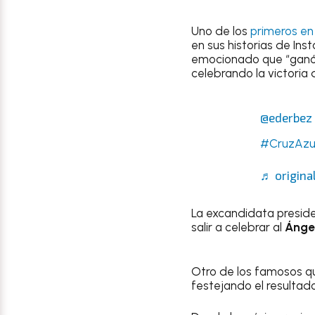
Uno de los
primeros en
en sus historias de In
emocionado que “ganó 
celebrando la victoria
@ederbez
#CruzAzu
♬ origina
La excandidata presid
salir a celebrar al
Ánge
Otro de los famosos q
festejando el resultad