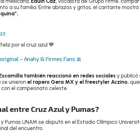
nal mexicana,
Eduin Caz,
vocalista de Grupo Firme, compart
nto a su familia. Entre abrazos y gritos, el cantante most
quina”.
azz
feliz por el cruz azul 💙
original – Anahy & Firmes Fans 🎀
Escamilla también reaccionó en redes sociales
y publicó s
ta se unieron
el rapero Gera MX y el freestyler Aczino,
qui
 con el campeonato celeste.
nal entre Cruz Azul y Pumas?
ul y Pumas UNAM se disputó en el Estadio Olímpico Universit
inal del encuentro.