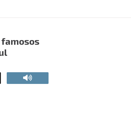
: famosos
ul