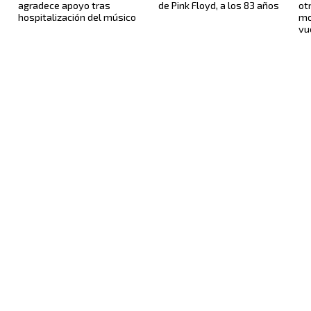
agradece apoyo tras
de Pink Floyd, a los 83 años
ot
hospitalización del músico
mo
vu