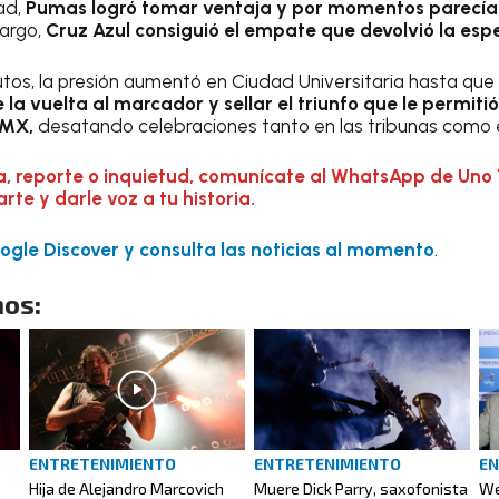
ad,
Pumas logró tomar ventaja y por momentos parecía
argo,
Cruz Azul consiguió el empate que devolvió la espe
utos, la presión aumentó en Ciudad Universitaria hasta que
la vuelta al marcador y sellar el triunfo que le permiti
a MX,
desatando celebraciones tanto en las tribunas como e
a, reporte o inquietud, comunícate al WhatsApp de Uno 
te y darle voz a tu historia.
gle Discover y consulta las noticias al momento
.
os:
ENTRETENIMIENTO
ENTRETENIMIENTO
EN
Hija de Alejandro Marcovich
Muere Dick Parry, saxofonista
We