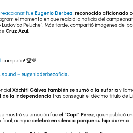
 reaccionar fue
Eugenio Derbez,
reconocido aficionado c
stagram el momento en que recibió la noticia del campeona
Ludovico Peluche”. Más tarde, compartió imágenes del po
 de
Cruz Azul
.
l
campeón! 🏆💙
l sound – eugenioderbezoficial
encial
Xóchitl Gálvez también se sumó a la euforia
y llam
l de la Independencia
tras conseguir el décimo título de L
ue mostró su emoción fue
el “Capi” Pérez,
quien publicó un
o final; aunque
celebró en silencio porque su hijo dormía
.