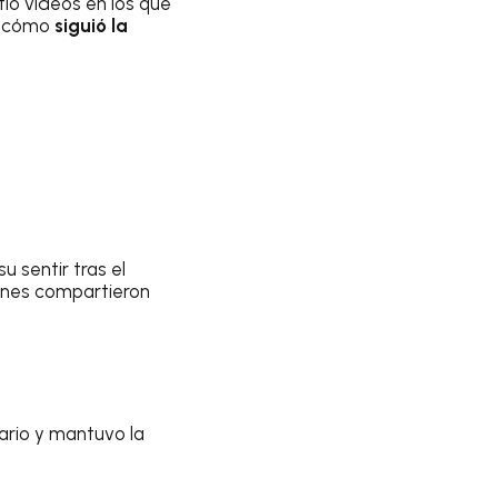
ió videos en los que
ró cómo
siguió la
u sentir tras el
enes compartieron
ario y mantuvo la