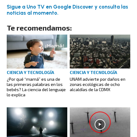
Sigue a Uno TV en Google Discover y consulta las
noticias al momento.
Te recomendamos:
CIENCIA Y TECNOLOGÍA
CIENCIA Y TECNOLOGÍA
¿Por qué “mamá” es una de
UNAM advierte por daños en
las primeras palabras en los
zonas ecológicas de ocho
bebés? La ciencia del lenguaje
alcaldías de la CDMX
lo explica