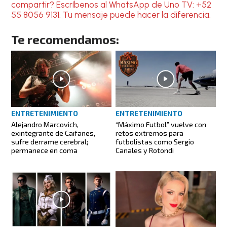
compartir? Escríbenos al WhatsApp de Uno TV: +52
55 8056 9131. Tu mensaje puede hacer la diferencia.
Te recomendamos:
ENTRETENIMIENTO
ENTRETENIMIENTO
Alejandro Marcovich,
“Máximo Futbol” vuelve con
exintegrante de Caifanes,
retos extremos para
sufre derrame cerebral;
futbolistas como Sergio
permanece en coma
Canales y Rotondi