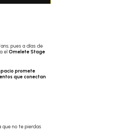
fans; pues a días de
a el
Omelete Stage
spacio promete
mentos que conectan
a que no te pierdas