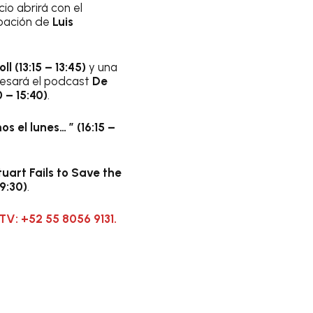
io abrirá con el
ipación de
Luis
 (13:15 – 13:45)
y una
resará el podcast
De
0 – 15:40)
.
s el lunes… ” (16:15 –
tuart Fails to Save the
9:30)
.
TV: +52 55 8056 9131.