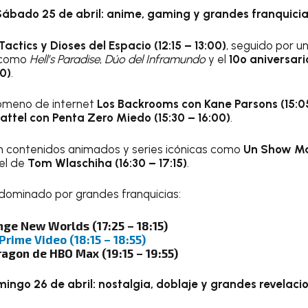
ábado 25 de abril: anime, gaming y grandes franquici
actics y Dioses del Espacio (12:15 – 13:00)
, seguido por u
s como
Hell’s Paradise
,
Dúo del Inframundo
y el
10º aniversar
0)
.
nómeno de internet
Los Backrooms con Kane Parsons (15:05
attel con Penta Zero Miedo (15:30 – 16:00)
.
on contenidos animados y series icónicas como
Un Show Má
el de
Tom Wlaschiha (16:30 – 17:15)
.
á dominado por grandes franquicias:
nge New Worlds (17:25 – 18:15)
Prime Video (18:15 – 18:55)
ragon de HBO Max (19:15 – 19:55)
ingo 26 de abril: nostalgia, doblaje y grandes revelaci