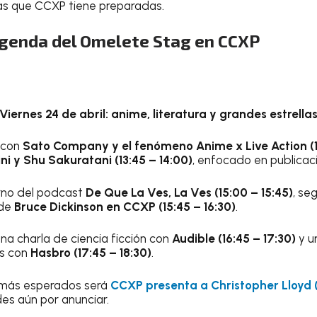
as que CCXP tiene preparadas.
agenda del Omelete Stag en CCXP
Viernes 24 de abril: anime, literatura y grandes estrella
 con
Sato Company y el fenómeno Anime x Live Action (13
ni y Shu Sakuratani (13:45 – 14:00)
, enfocado en publicac
urno del podcast
De Que La Ves, La Ves (15:00 – 15:45)
, se
 de
Bruce Dickinson en CCXP (15:45 – 16:30)
.
 una charla de ciencia ficción con
Audible (16:45 – 17:30)
y u
es con
Hasbro (17:45 – 18:30)
.
más esperados será
CCXP presenta a Christopher Lloyd (
es aún por anunciar.