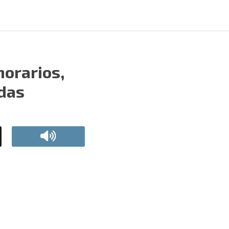
orarios,
adas