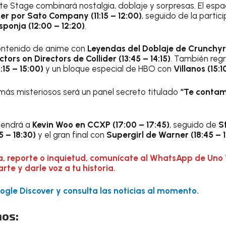
te Stage combinará nostalgia, doblaje y sorpresas. El espac
r por Sato Company (11:15 – 12:00)
, seguido de la partic
ponja (12:00 – 12:20)
.
ontenido de anime con
Leyendas del Doblaje de Crunchyroll
ctors on Directors de Collider (13:45 – 14:15)
. También reg
:15 – 15:00)
y un bloque especial de HBO con
Villanos (15:1
ás misteriosos será un panel secreto titulado
“Te contamo
 tendrá a
Kevin Woo en CCXP (17:00 – 17:45)
, seguido de
S
 – 18:30)
y el gran final con
Supergirl de Warner (18:45 – 1
a, reporte o inquietud, comunícate al WhatsApp de Uno 
te y darle voz a tu historia.
gle Discover y consulta las noticias al momento.
os: