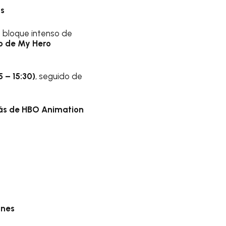
as
n bloque intenso de
io de My Hero
 – 15:30)
, seguido de
s de HBO Animation
ones