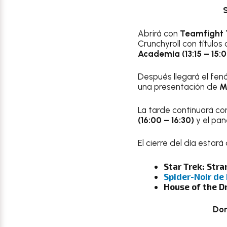
S
Abrirá con
Teamfight T
Crunchyroll con título
Academia (13:15 – 15:0
Después llegará el fe
una presentación de
M
La tarde continuará c
(16:00 – 16:30)
y el pan
El cierre del día estar
Star Trek: Stra
Spider-Noir de 
House of the D
Dom