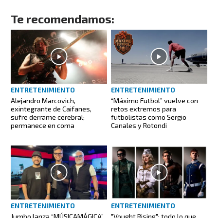
Te recomendamos:
ENTRETENIMIENTO
ENTRETENIMIENTO
Alejandro Marcovich,
“Máximo Futbol” vuelve con
exintegrante de Caifanes,
retos extremos para
sufre derrame cerebral;
futbolistas como Sergio
permanece en coma
Canales y Rotondi
ENTRETENIMIENTO
ENTRETENIMIENTO
Jumbo lanza “MÚSICAMÁGICA”,
"Vought Rising": todo lo que