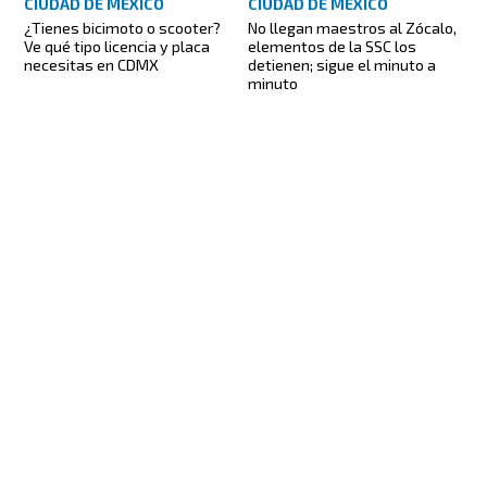
CIUDAD DE MÉXICO
CIUDAD DE MÉXICO
¿Tienes bicimoto o scooter?
No llegan maestros al Zócalo,
Ve qué tipo licencia y placa
elementos de la SSC los
necesitas en CDMX
detienen; sigue el minuto a
minuto