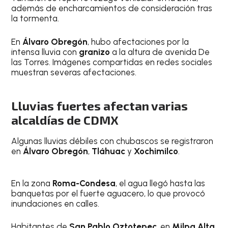
además de encharcamientos de consideración tras
la tormenta.
En
Álvaro Obregón
, hubo afectaciones por la
intensa lluvia con
granizo
a la altura de avenida De
las Torres. Imágenes compartidas en redes sociales
muestran severas afectaciones.
Lluvias fuertes afectan varias
alcaldías de CDMX
Algunas lluvias débiles con chubascos se registraron
en
Álvaro Obregón
,
Tláhuac
y
Xochimilco
.
En la zona
Roma-Condesa
, el agua llegó hasta las
banquetas por el fuerte aguacero, lo que provocó
inundaciones en calles.
Habitantes de
San Pablo Oztotepec
, en
Milpa Alta
,