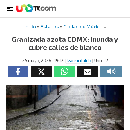
Inicio
»
Estados
»
Ciudad de México
»
Granizada azota CDMX: inunda y
cubre calles de blanco
25 mayo, 2026
| 19:12
|
Iván Grifaldo
| Uno TV