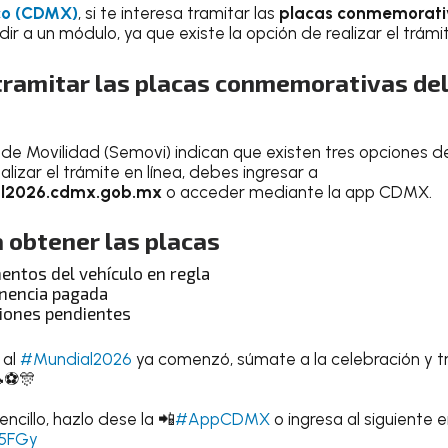
co (CDMX)
, si te interesa tramitar las
placas conmemorati
ir a un módulo, ya que existe la opción de realizar el trámit
ramitar las placas conmemorativas del
 de Movilidad (Semovi) indican que existen tres opciones de
alizar el trámite en línea, debes ingresar a
al2026.cdmx.gob.mx
o acceder mediante la app CDMX.
 obtener las placas
entos del vehículo en regla
enencia pagada
ciones pendientes
 al
#Mundial2026
ya comenzó, súmate a la celebración y t
⚽️🎊
ncillo, hazlo dese la 📲
#AppCDMX
o ingresa al siguiente 
T5FGy