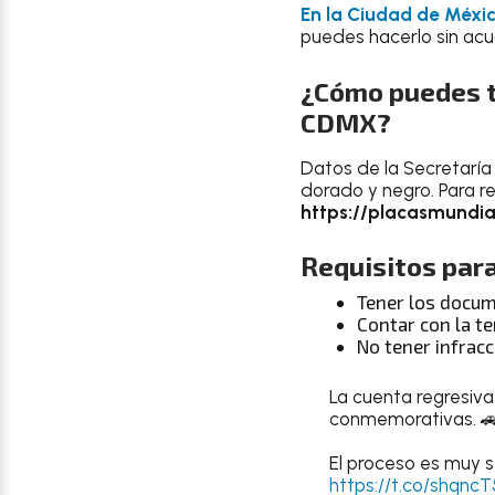
En la Ciudad de Méxi
puedes hacerlo sin acud
¿Cómo puedes t
CDMX?
Datos de la Secretaría
dorado y negro. Para re
https://placasmundi
Requisitos para
Tener los docum
Contar con la t
No tener infrac
La cuenta regresiva
conmemorativas. 
El proceso es muy se
https://t.co/shqnc