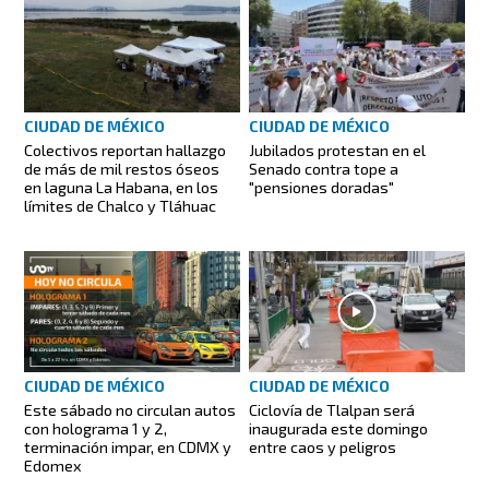
CIUDAD DE MÉXICO
CIUDAD DE MÉXICO
Colectivos reportan hallazgo
Jubilados protestan en el
de más de mil restos óseos
Senado contra tope a
en laguna La Habana, en los
"pensiones doradas"
límites de Chalco y Tláhuac
CIUDAD DE MÉXICO
CIUDAD DE MÉXICO
Este sábado no circulan autos
Ciclovía de Tlalpan será
con holograma 1 y 2,
inaugurada este domingo
terminación impar, en CDMX y
entre caos y peligros
Edomex