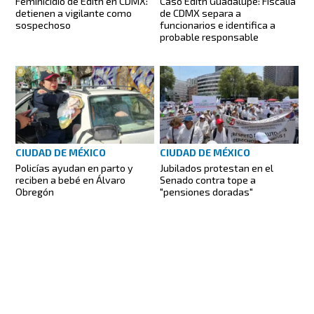
Feminicidio de Edith en CDMX:
Caso Edith Guadalupe: Fiscalía
detienen a vigilante como
de CDMX separa a
sospechoso
funcionarios e identifica a
probable responsable
CIUDAD DE MÉXICO
CIUDAD DE MÉXICO
Policías ayudan en parto y
Jubilados protestan en el
reciben a bebé en Álvaro
Senado contra tope a
Obregón
"pensiones doradas"