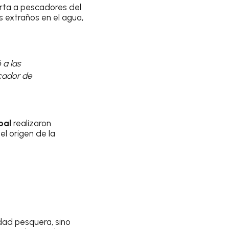
rta a pescadores del
 extraños en el agua,
 a las
scador de
pal
realizaron
el origen de la
dad pesquera, sino