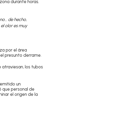
 zona durante horas.
 no… de hecho,
 el olor es muy
za por el área
el presunto derrame.
atraviesan, los tubos
emitido un
mó que personal de
nar el origen de la