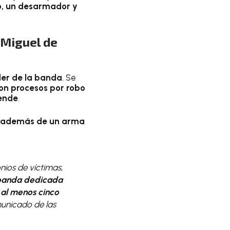
lo, un desarmador y
 Miguel de
íder de la banda
. Se
on procesos por robo
lende
.
, además de un arma
onios de víctimas,
 banda dedicada
n
al menos cinco
omunicado de las