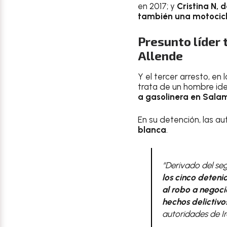
en 2017; y
Cristina N, 
también una motocic
Presunto líder
Allende
Y el tercer arresto, en
trata de un hombre id
a gasolinera en Salam
En su detención, las a
blanca
.
“Derivado del segu
los cinco deten
al robo a negoci
hechos delictivo
autoridades de I