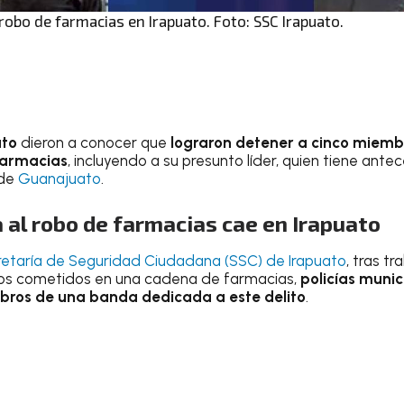
robo de farmacias en Irapuato. Foto: SSC Irapuato.
ato
dieron a conocer que
lograron detener a cinco miem
farmacias
, incluyendo a su presunto líder, quien tiene ant
 de
Guanajuato
.
al robo de farmacias cae en Irapuato
etaría de Seguridad Ciudadana (SSC) de Irapuato
, tras t
obos cometidos en una cadena de farmacias,
policías munic
bros de una banda dedicada a este delito
.