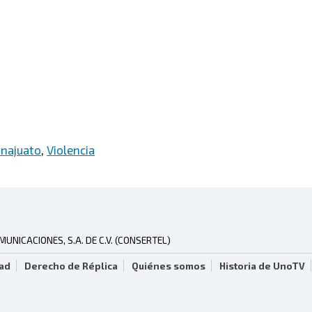
najuato
,
Violencia
NICACIONES, S.A. DE C.V. (CONSERTEL)
dad
Derecho de Réplica
Quiénes somos
Historia de UnoTV