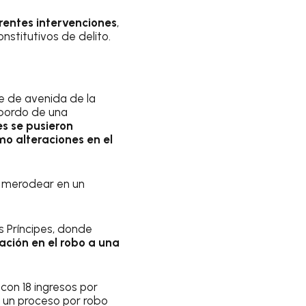
erentes intervenciones
,
nstitutivos de delito.
ce de avenida de la
 bordo de una
es se pusieron
mo alteraciones en el
or merodear en un
os Príncipes, donde
ación en el robo a una
 con 18 ingresos por
o un proceso por robo