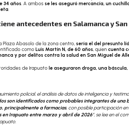
de 34 años
. A ambos
se les aseguró mercancía, un cuchil
leta
.
 tiene antecedentes en Salamanca y San
 la Plaza Abasolo de la zona centro,
sería el del presunto l
entificado como
Luis Martín N, de 60 años
, quien
cuenta c
anca y por delitos contra la salud en San Miguel de Al
utoridades de Irapuato
le aseguraron droga, una báscula
imiento policial, el análisis de datos de inteligencia y testim
idos son identificados como probables integrantes de una
o, principalmente a farmacias
, con posible participación e
s en Irapuato entre marzo y abril de 2026
“
, se lee en el c
rapuato.