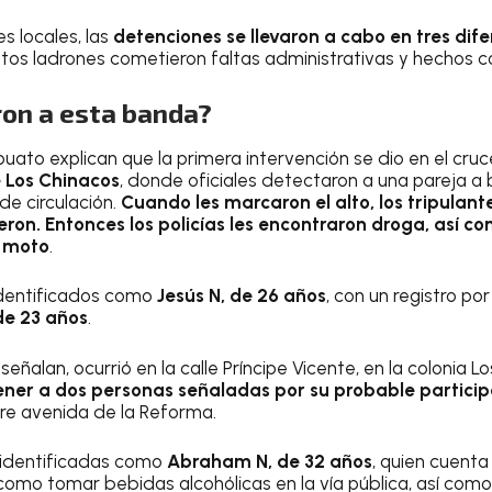
es locales, las
detenciones se llevaron a cabo en tres dif
ntos ladrones cometieron faltas administrativas y hechos co
on a esta banda?
uato explican que la primera intervención se dio en el cru
 Los Chinacos
, donde oficiales detectaron a una pareja a
de circulación.
Cuando les marcaron el alto, los tripulant
eron. Entonces los policías les encontraron droga, así co
a moto
.
identificados como
Jesús N, de 26 años
, con un registro p
de 23 años
.
eñalan, ocurrió en la calle Príncipe Vicente, en la colonia L
ener a dos personas señaladas por su probable particip
e avenida de la Reforma.
 identificadas como
Abraham N, de 32 años
, quien cuenta
 como tomar bebidas alcohólicas en la vía pública, así com