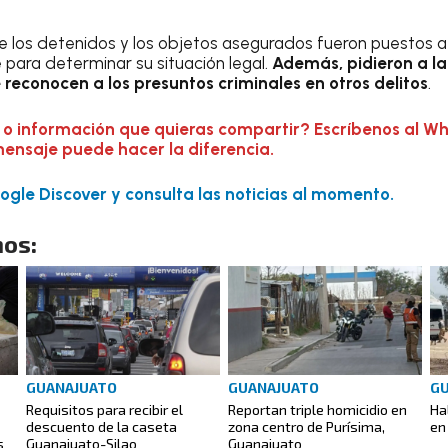
ue los detenidos y los objetos asegurados fueron puestos a 
ara determinar su situación legal.
Además, pidieron a la
 reconocen a los presuntos criminales en otros delitos
.
 o información que quieras compartir? Escríbenos al W
mensaje puede hacer la diferencia.
gle Discover y consulta las noticias al momento.
os:
GUANAJUATO
GUANAJUATO
G
Requisitos para recibir el
Reportan triple homicidio en
Ha
descuento de la caseta
zona centro de Purísima,
en
s
Guanajuato-Silao
Guanajuato