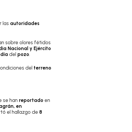
r las
autoridades
an sobre olores fétidos
a Nacional y Ejército
ndía
del
pozo
.
 condiciones del
terreno
e se han
reportado
en
lagrán, en
rtó el hallazgo de
8