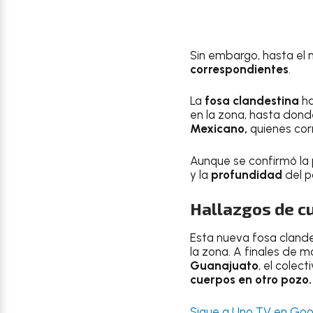
Sin embargo, hasta el
correspondientes
.
La
fosa clandestina
ha
en la zona, hasta dond
Mexicano,
quienes cor
Aunque se confirmó la
y la
profundidad
del p
Hallazgos de c
Esta nueva fosa cland
la zona. A finales de 
Guanajuato
, el colec
cuerpos en otro pozo.
Sigue a Uno TV en Goog