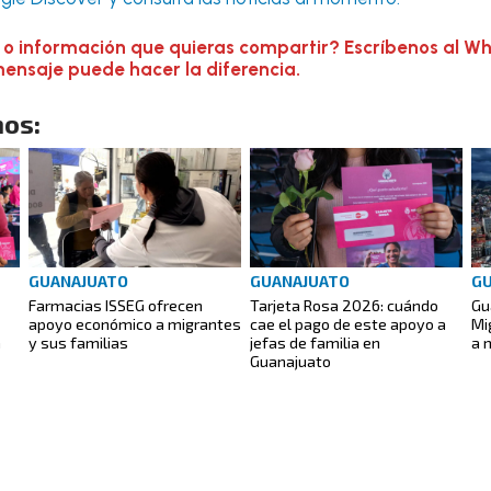
 o información que quieras compartir? Escríbenos al W
mensaje puede hacer la diferencia.
os:
GUANAJUATO
GUANAJUATO
G
Farmacias ISSEG ofrecen
Tarjeta Rosa 2026: cuándo
Gu
apoyo económico a migrantes
cae el pago de este apoyo a
Mi
a
y sus familias
jefas de familia en
a 
Guanajuato