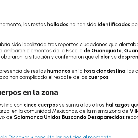
 momento, los restos
hallados
no han sido
identificados
po
bría sido localizada tras reportes ciudadanos que alertab
e arribaron elementos de la Fiscalía
de Guanajuato, Guardi
roboraron la situación y confirmaron que el
olor
se
despre
 presencia de restos
humanos
en la
fosa clandestina
, las
ozo han complicado el rescate de los
cuerpos
.
uerpos en la zona
estina con
cinco cuerpos
se suma a los otros
hallazgos
qu
marzo, en la comunidad Mexicanos, de la misma zona de
Vil
tivo de
Salamanca Unidos Buscando Desaparecidos
repo
le Discover y consulta las noticias al momento.