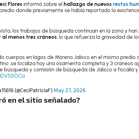
eci Flores
informó sobre el
hallazgo de nuevos
restos hu
n predio donde previamente se había reportado la existenc
vista, los trabajos de búsqueda continúan en la zona y han
al menos tres cráneos
, lo que refuerza la gravedad de l
do cuerpos en lagos de Moreno Jalisco en el mismo predio d
tino ,se localiza hoy una osamenta completa y 3 craneos 
e búsqueda y comisión de búsqueda de Jalisco a fiscalía y
SaDV55OCa
15616 (@CeciPatriciaF)
May 27, 2026
ó en el sitio señalado?