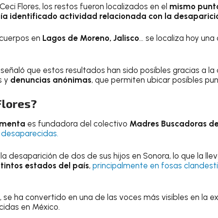
eci Flores, los restos fueron localizados en el
mismo punt
a identificado actividad relacionada con la desaparic
 cuerpos en
Lagos de Moreno, Jalisco
… se localiza hoy un
eñaló que estos resultados han sido posibles gracias a la
s y
denuncias anónimas
, que permiten ubicar posibles p
Flores?
Armenta
es fundadora del colectivo
Madres Buscadoras d
 desaparecidas.
a desaparición de dos de sus hijos en Sonora, lo que la llevó
tintos estados del país
,
principalmente en fosas clandesti
 se ha convertido en una de las voces más visibles en la ex
idas en México.