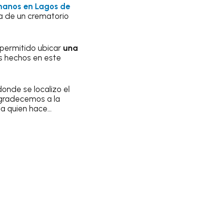
manos en Lagos de
ia de un crematorio
 permitido ubicar
una
os hechos en este
onde se localizo el
agradecemos a la
 a quien hace…