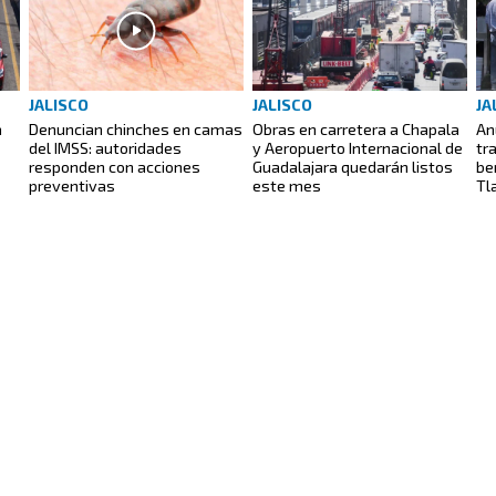
JALISCO
JALISCO
JA
a
Denuncian chinches en camas
Obras en carretera a Chapala
An
del IMSS: autoridades
y Aeropuerto Internacional de
tr
responden con acciones
Guadalajara quedarán listos
be
preventivas
este mes
Tl