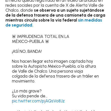
El hecho quedó registrado en un video difundido en
redes sociales por la cuenta de X de Alerta Valle de
Chalco, donde
se observa a un sujeto sujetándose
de la defensa trasera de una camioneta de carga
mientras circula sobre la vía federal
sin medidas
de seguridad.
🚨 IMPRUDENCIA TOTAL EN LA
MÉXICO-PUEBLA 🚨
¡ASÍ NO, BANDA!
Nos hacen llegar esta imagen captada hoy
sobre la Autopista México-Puebla, a la altura
de Valle de Chalco. Una persona viaja
colgada de la defensa trasera de un tráiler en
movimiento.
¿Lo más grave?
Su vida pende de…
pic.twitter.com/pjAQsVo8Jz