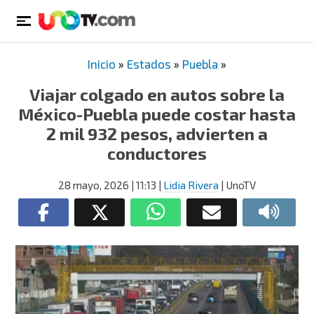
Inicio
»
Estados
»
Puebla
»
Viajar colgado en autos sobre la
México-Puebla puede costar hasta
2 mil 932 pesos, advierten a
conductores
28 mayo, 2026
| 11:13
|
Lidia Rivera
| UnoTV