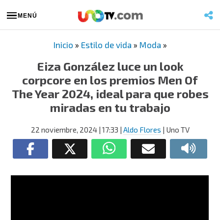
MENÚ
Inicio
»
Estilo de vida
»
Moda
»
Eiza González luce un look
corpcore en los premios Men Of
The Year 2024, ideal para que robes
miradas en tu trabajo
22 noviembre, 2024
| 17:33
|
Aldo Flores
| Uno TV